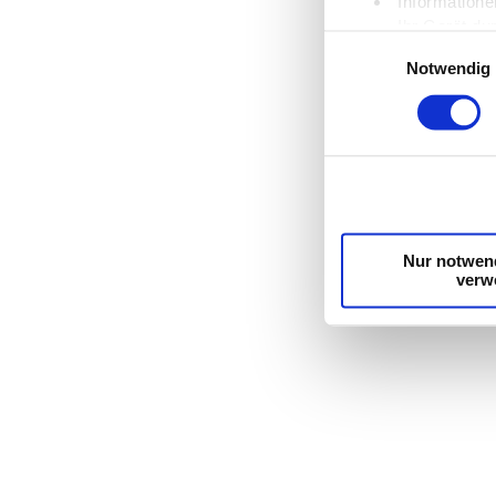
Informatione
Ihr Gerät du
Einwilligungsauswahl
Erfahren Sie mehr d
Notwendig
Einzelheiten
fest.
Wir verwenden Cooki
die Zugriffe auf un
unsere Partner für 
möglicherweise mit 
Dienste gesammelt
Nur notwen
verw