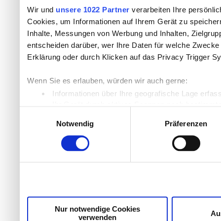
Wir und
unsere 1022 Partner
verarbeiten Ihre persönlic
Cookies, um Informationen auf Ihrem Gerät zu speicher
Inhalte, Messungen von Werbung und Inhalten, Zielgru
entscheiden darüber, wer Ihre Daten für welche Zwecke n
Erklärung oder durch Klicken auf das Privacy Trigger S
Wenn Sie es erlauben, würden wir auch gerne:
Informationen über Ihre geografische Lage erfas
Ihr Gerät durch aktives Scannen nach bestimmten
Einwilligungsauswahl
Erfahren Sie mehr darüber, wie Ihre persönlichen Daten
Notwendig
Präferenzen
Einzelheiten
fest.
Wir verwenden Cookies, um Inhalte und Anzeigen zu per
die Zugriffe auf unsere Website zu analysieren. Außer
unsere Partner für soziale Medien, Werbung und Analyse
möglicherweise mit weiteren Daten zusammen, die Sie ih
Dienste gesammelt haben.
Nur notwendige Cookies
Au
verwenden