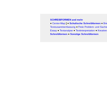
SCHREIBFORMEN and mehr
●
Center-Map
[
●
Schulische Schreibformen
●
Bri
Textzusammenfassung
●
Freie Problem- und Sache
Essay
●
Textanalyse
●
Textinterpretation
●
Kreativ
Schreibformen
●
Sonstige Schreibformen