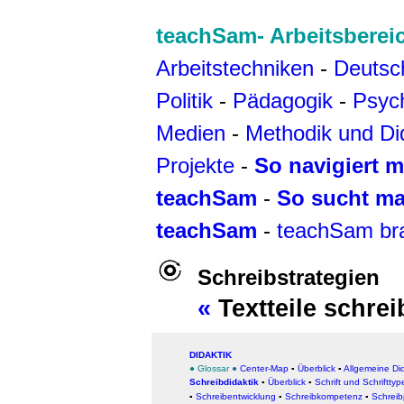
teachSam- Arbeitsberei
Arbeitstechniken
-
Deutsc
Politik
-
Pädagogik
-
Psyc
Medien
-
Methodik und Di
Projekte
-
So navigiert m
teachSam
-
So sucht ma
teachSam
-
teachSam br
Schreibstrategien
«
Textteile schre
DIDAKTIK
● Glossar
●
Center-Map
▪
Überblick
▪
Allgemeine Did
Schreibdidaktik
▪
Überblick
▪
Schrift und Schrifttyp
▪
Schreibentwicklung
▪
Schreibkompetenz
▪
Schreib