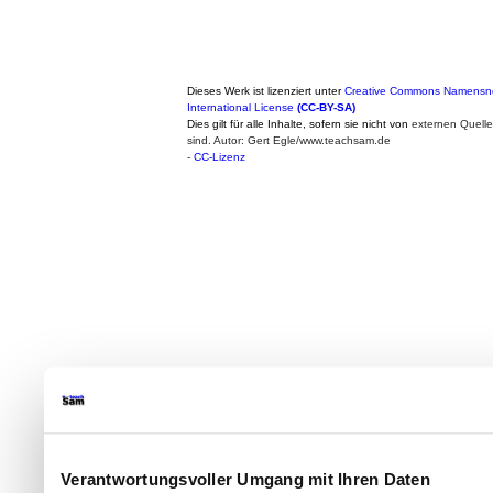
Dieses Werk ist lizenziert unter
Creative Commons Namensne
International License
(CC-BY-SA)
Dies gilt für alle Inhalte, sofern sie nicht von
externen Quell
sind. Autor: Gert Egle/www.teachsam.de
-
CC-Lizenz
Verantwortungsvoller Umgang mit Ihren Daten