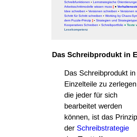
Schreibfunktionen
▪
Lernstrategische Orientierung
Arbeitsschrittmodelle wissen muss
[
●
Verhaltensst
Idee schreiben
▪
Versionen schreiben
▪
Versionen r
Schritt für Schritt schreiben
▪
Working by Chaos-Synk
dem Puzzle-Prinzip
]
▪
Strategien und Strategietyp
Kooperatives Schreiben
▪
Schreibportfolio
●
Texte 
Lesekompetenz
Das Schreibprodukt in Ei
Das Schreibprodukt in
Einzelteile zu zerlegen
die jeder für sich
bearbeitet werden
können, ist das Prinzi
der
Schreibstrategie