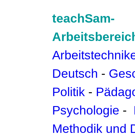
teachSam-
Arbeitsbereic
Arbeitstechnik
Deutsch
-
Gesc
Politik
-
Pädago
Psychologie
-
Methodik und 