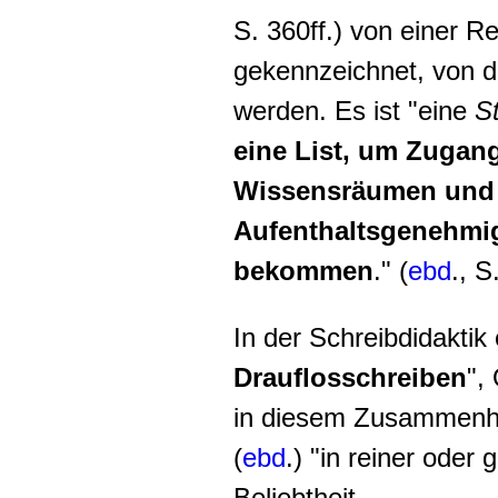
S. 360ff.) von einer 
gekennzeichnet, von de
werden. Es ist "eine
S
eine List, um Zugan
Wissensräumen und e
Aufenthaltsgenehmig
bekommen
." (
ebd
., S
In der Schreibdidaktik 
Drauflosschreiben
",
in diesem Zusammenh
(
ebd
.) "in reiner oder
Beliebtheit.