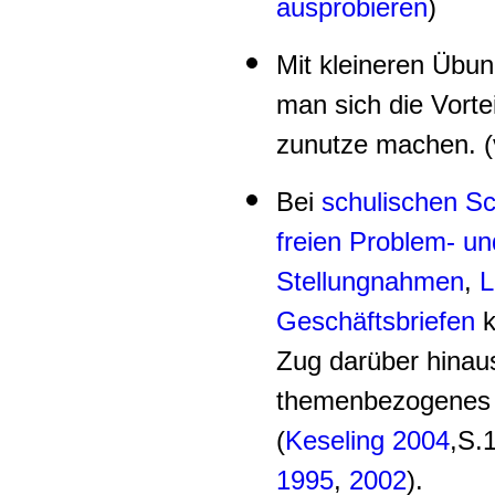
ausprobieren
)
Mit kleineren Übu
man sich die Vortei
zunutze machen. (
Bei
schulischen S
freien Problem- u
Stellungnahmen
,
L
Geschäftsbriefen
k
Zug darüber hinaus
themenbezogenes S
(
Keseling 2004
,S.
1995
,
2002
).