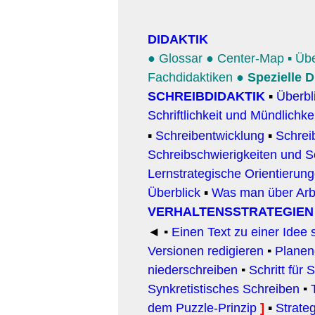
DIDAKTIK
● Glossar
●
Center-Map
▪
Übe
Fachdidaktiken
●
Spezielle D
SCHREIBDIDAKTIK
▪
Überbl
Schriftlichkeit und Mündlichke
▪
Schreibentwicklung
▪
Schrei
Schreibschwierigkeiten und S
Lernstrategische Orientierun
Überblick
▪
Was man über Arbe
VERHALTENSSTRATEGIE
◄
▪
Einen Text zu einer Idee 
Versionen redigieren
▪
Planen
niederschreiben
▪
Schritt für 
Synkretistisches Schreiben
▪
dem Puzzle-Prinzip
]
▪
Strate