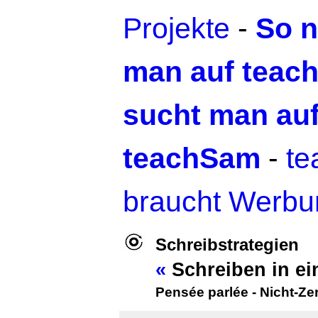
Projekte
-
So n
man auf teac
sucht man au
teachSam
-
t
braucht Werbu
Schreibstrategien
«
Schreiben in e
Pensée parlée - Nicht-Ze