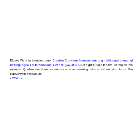
Dieses Werk ist lizenziert unter
Creative Commons Namensnennung - Weitergabe unter gl
Bedingungen 4.0 International License
(CC-BY-SA)
Dies gilt für alle Inhalte, sofern sie ni
externen Quellen eingebunden werden oder anderweitig gekennzeichnet sind. Autor: Ger
Egle/www.teachsam.de
-
CC-Lizenz