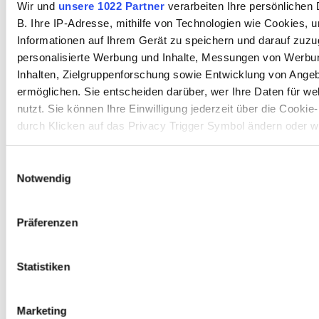
(Wahrnehmungstäuschungen)
b
Wir und
unsere 1022 Partner
verarbeiten Ihre persönlichen 
B. Ihre IP-Adresse, mithilfe von Technologien wie Cookies, 
Informationen auf Ihrem Gerät zu speichern und darauf zuzu
Überblick
personalisierte Werbung und Inhalte, Messungen von Werbu
Kippbilder
Inhalten, Zielgruppenforschung sowie Entwicklung von Ange
ermöglichen. Sie entscheiden darüber, wer Ihre Daten für w
Überblick
nutzt. Sie können Ihre Einwilligung jederzeit über die Cookie
durch Klicken auf das Privacy Trigger Symbol ändern oder w
Rubin'sche Vase
Landschaftskopf und Toten
Wenn Sie es erlauben, würden wir auch gerne:
Einwilligungsauswahl
Notwendig
Informationen über Ihre geografische Lage erfassen, 
Müller-Lyer-Täuschung
einige Meter genau sein können
Hermann-Gitter
Ihr Gerät durch aktives Scannen nach bestimmten 
Präferenzen
(Fingerprinting) identifizieren
Erfahren Sie mehr darüber, wie Ihre persönlichen Daten vera
»
teachSam-YouTube-Playlist:
und legen Sie Ihre Präferenzen im
Abschnitt Einzelheiten
fe
Statistiken
Optische Täuschungen
Wir verwenden Cookies, um Inhalte und Anzeigen zu persona
Marketing
»
GOOGLE-BILDSUCHE: OPT
Funktionen für soziale Medien anbieten zu können und die Zug