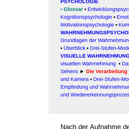
PSYCHOLOGIE
▪
Glossar
▪
Entwicklungspsyc
Kognitionspsychologie
▪
Emot
Motivationspsychologie
▪
Kom
WAHRNEHMUNGSPSYCHO
Grundlagen der Wahrnehmun
▪
Überblick
▪
Drei-Stufen-Mod
VISUELLE WAHRNEHMUN
visuellen Wahrnehmung
▪
Da
Sehens
►
Die Verarbeitung
und Kamera
▪
Drei-Stufen-Mo
Empfindung und Wahrnehmu
und Wiedererkennungsproze
Nach der Aufnahme d