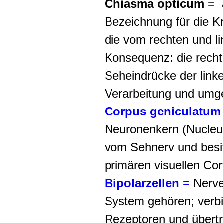
Chiasma opticum
=
a
Bezeichnung für die K
die vom rechten und 
Konsequenz: die recht
Seheindrücke der linke
Verarbeitung und umge
Corpus geniculatum 
Neuronenkern (Nucleus
vom Sehnerv und besit
primären visuellen Cor
Bipolarzellen
=
Nerven
System gehören; verbi
Rezeptoren und übertr