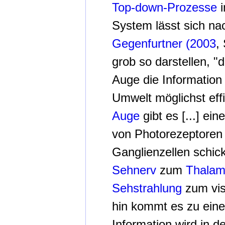
Top-down-Prozesse
i
System lässt sich na
Gegenfurtner (2003
,
grob so darstellen, "
Auge die Information
Umwelt möglichst effi
Auge
gibt es [...] e
von Photorezeptoren 
Ganglienzellen schic
Sehnerv
zum
Thalam
Sehstrahlung
zum vis
hin kommt es zu ein
Information wird in d