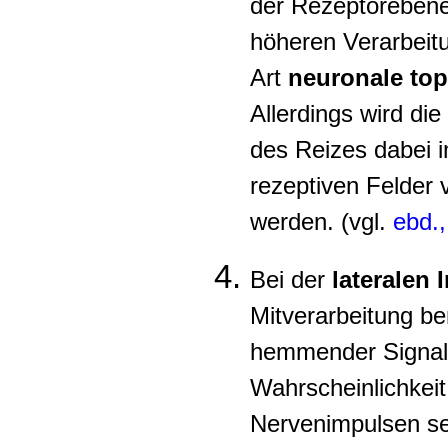
der Rezeptorebene 
höheren Verarbeit
Art
neuronale to
Allerdings wird di
des Reizes dabei i
rezeptiven Felder 
werden. (vgl.
ebd.,
Bei der
lateralen 
Mitverarbeitung be
hemmender Signale,
Wahrscheinlichkeit
Nervenimpulsen se