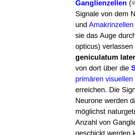
Ganglienzellen
(=
Signale von dem 
und
Amakrinzellen
sie das Auge durc
opticus
) verlassen
geniculatum late
von dort über die
primären visuellen
erreichen. Die Sig
Neurone werden da
möglichst naturgetr
Anzahl von Gangli
geschickt werden 