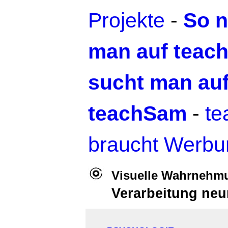
Projekte
-
So n
man auf teac
sucht man au
teachSam
-
t
braucht Werbu
Visuelle Wahrnehm
Verarbeitung neu