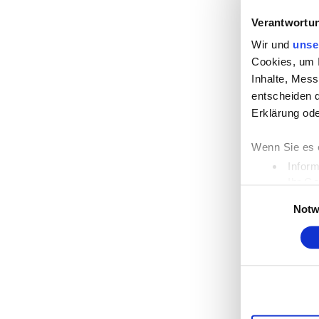
Verantwortun
Wir und
unse
Cookies, um I
Inhalte, Mes
entscheiden d
Erklärung ode
Wenn Sie es 
Inform
Ihr Ge
Einwilligungsau
Erfahren Sie 
Notw
Einzelheiten
Wir verwenden
die Zugriffe 
unsere Partne
möglicherweis