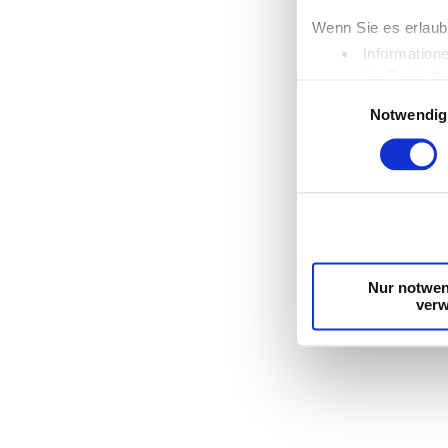
Wenn Sie es erlaub
Information
Ihr Gerät d
Einwilligungsauswahl
Erfahren Sie mehr d
Notwendig
Einzelheiten
fest.
Wir verwenden Cook
die Zugriffe auf u
unsere Partner für
möglicherweise mit
Dienste gesammelt
Nur notwen
ver