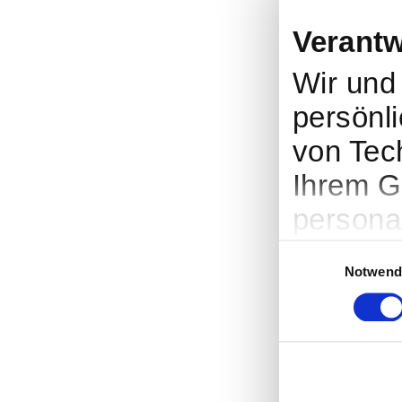
Verantw
Wir un
persönli
von Tec
Ihrem G
persona
Werbung
Einwilligungsauswah
Notwend
Entwick
entsche
nutzt. S
Cookie-