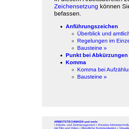
Zeichensetzung
können Sie
befassen.
Anführungszeichen
Überblick und amtli
Regelungen im Einz
Bausteine »
Punkt bei Abkürzungen
Komma
Komma bei Aufzähl
Bausteine »
ARBEITSTECHNIKEN und mehr
▪
Arbeits- und Zeitmanagement
▪
Kreative Arbeitstechni
mit Film und Video
▪
Mündliche Kommunikation
▪
Visuali