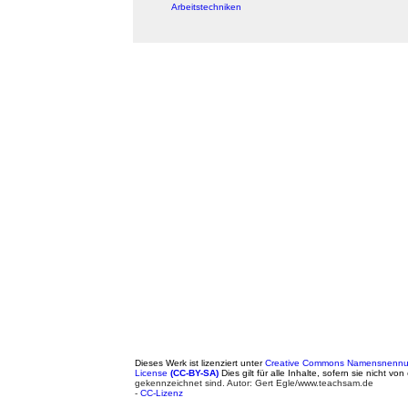
Arbeitstechniken
Dieses Werk ist lizenziert unter
Creative Commons Namensnennung
License
(CC-BY-SA)
Dies gilt für alle Inhalte, sofern sie nicht von
gekennzeichnet sind. Autor: Gert Egle/www.teachsam.de
-
CC-Lizenz