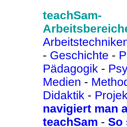
teachSam-
Arbeitsbereich
Arbeitstechnike
-
Geschichte
-
P
Pädagogik
-
Psy
Medien
-
Method
Didaktik
-
Projek
navigiert man 
teachSam
-
So 