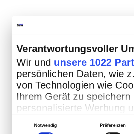
Verantwortungsvoller Um
Wir und
unsere 1022 Par
persönlichen Daten, wie z.
von Technologien wie Coo
Ihrem Gerät zu speichern 
personalisierte Werbung 
Werbung und Inhalten, Zi
Einwilligungsauswahl
Notwendig
Präferenzen
Entwicklung von Angebote