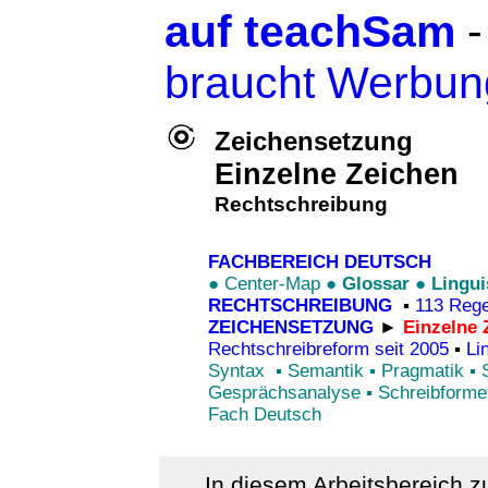
auf teachSam
braucht Werbun
Zeichensetzung
Einzelne Zeichen
Rechtschreibung
FACHBEREICH DEUTSCH
●
Center-Map
●
Glossar
●
Lingui
RECHTSCHREIBUNG
▪
113 Reg
ZEICHENSETZUNG
►
Einzelne 
Rechtschreibreform seit 2005
▪
Li
Syntax
▪
Semantik
▪
Pragmatik
▪
Gesprächsanalyse
▪
Schreibforme
Fach Deutsch
In diesem Arbeitsbereich z