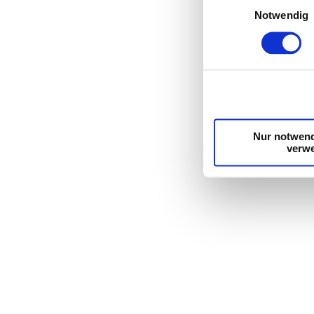
Erfahren Sie mehr da
Notwendig
Einzelheiten
fest.
Wir verwenden Cooki
die Zugriffe auf un
unsere Partner für 
möglicherweise mit 
Dienste gesammelt 
Nur notwend
verw