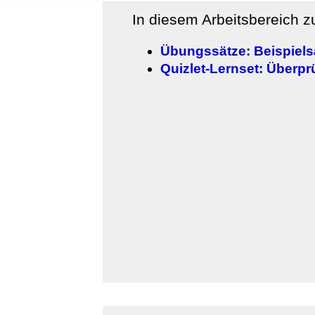
Informationen zu Ihrer Ve
In diesem Arbeitsbereich 
und Analysen weiter. Unse
zusammen, die Sie ihnen b
Übungssätze: Beispiels
gesammelt haben.
Quizlet-Lernset: Überp