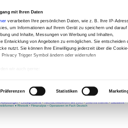
gang mit Ihren Daten
ner
verarbeiten Ihre persönlichen Daten, wie z. B. Ihre IP-Adress
eschichte
-
Politik
-
Pädagogik
-
Psychologie
-
ies, um Informationen auf Ihrem Gerät zu speichern und darauf
te
-
So navigiert man auf teachSam
-
So such
rbung und Inhalte, Messungen von Werbung und Inhalten,
t Werbung
e Entwicklung von Angeboten zu ermöglichen. Sie entscheiden 
ke nutzt. Sie können Ihre Einwilligung jederzeit über die Cookie
s Privacy Trigger Symbol ändern oder widerrufen
den wir auch gerne:
 Ihre geografische Lage erfassen, welche bis auf einige Meter g
 Zeichen
tives Scannen nach bestimmten Merkmalen (Fingerprinting) identi
Präferenzen
Statistiken
Marketin
 wie Ihre persönlichen Daten verarbeitet werden, und legen Sie 
TSCHREIBUNG
▪
113 Regeln
▪
Laut-Buchstaben-Zuordnung
▪
ZEICHENSETZUNG
▪
EINZELNE 
i Abkürzungen
▪
Einzelprobleme
▪
Rechtschreibreform seit 2005
▪
Links ins Internet
▪
Bausteine
▪
 Einzelheiten
fest.
reibformen
●
Rhetorik
▪
Filmanalyse
▪
Operatoren im Fach Deutsch
 Inhalte und Anzeigen zu personalisieren, Funktionen für sozia
e Zugriffe auf unsere Website zu analysieren. Außerdem geben w