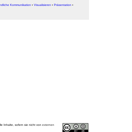
dliche Kommunikation
▪
Visualisieren
▪
Präsentation
▪
alle Inhalte, sofern sie nicht von
externen