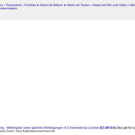
ken
▪
Teamarbeit
▪
Portfolio
●
Arbeit mit Bildern
●
Arbeit
mit Texten
▪
Arbeit mit Film und Video
▪
Mün
eitstechniken
 - Weitergabe unter gleichen Bedingungen 4.0 International License
(CC-BY-SA)
Dies gilt für 
ind. Autor: Gert Egle/www.teachsam.de