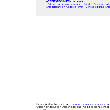
ARBEITSTECHNIKEN und mehr
▪
Arbeits- und Zeitmanagement
▪
Kreative Arbeitstechni
Arbeitstechniken für das Internet
▪
Sonstige digitale Arb
Dieses Werk ist lizenziert unter
Creative Commons Namensnennung
Quellen eingebunden werden oder anderweitig gekennzeichnet s
-
CC-Lizenz