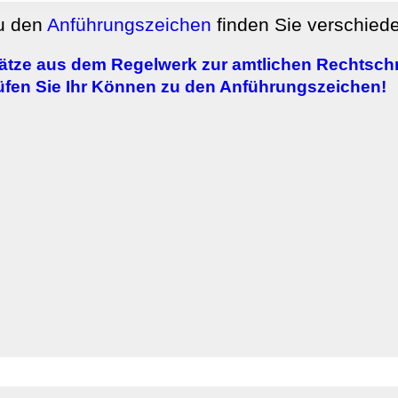
rwendung unserer Website an unsere Partner für soziale Medien
zu den
Anführungszeichen
finden Sie verschie
re Partner führen diese Informationen möglicherweise mit weite
ereitgestellt haben oder die sie im Rahmen Ihrer Nutzung der D
ätze aus dem Regelwerk zur amtlichen Rechtsch
rüfen Sie Ihr Können zu den Anführungszeichen!