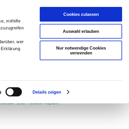
Cookies zulassen
e, mithilfe
Medien
-
 zuzugreifen
Auswahl erlauben
t man auf
darüber, wer
Nur notwendige Cookies
-Erklärung
verwenden
enau sein
fizieren
g
Details zeigen
Ihre
ZEICHEN
[
●
ANFÜHRUNGSZEICHEN
▪
Überblick
▪
Grammatik / Syntax
▪
Semantik
▪
Pragmatik
▪
le Medien
ir