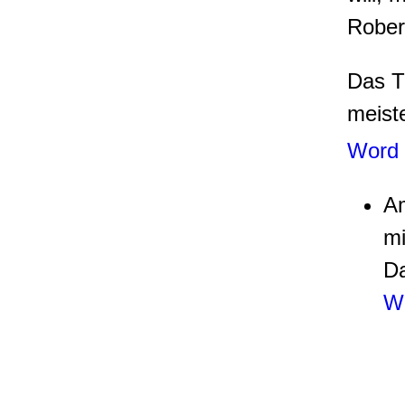
Rober
Das T
meiste
Word 
Am
mi
Da
Wo