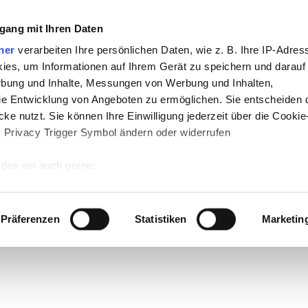
gang mit Ihren Daten
ner
verarbeiten Ihre persönlichen Daten, wie z. B. Ihre IP-Adress
ies, um Informationen auf Ihrem Gerät zu speichern und darauf
rbung und Inhalte, Messungen von Werbung und Inhalten,
e Entwicklung von Angeboten zu ermöglichen. Sie entscheiden 
ke nutzt. Sie können Ihre Einwilligung jederzeit über die Cookie
s Privacy Trigger Symbol ändern oder widerrufen
den wir auch gerne:
 Ihre geografische Lage erfassen, welche bis auf einige Meter g
tives Scannen nach bestimmten Merkmalen (Fingerprinting) identi
Präferenzen
Statistiken
Marketin
 wie Ihre persönlichen Daten verarbeitet werden, und legen Sie 
 Einzelheiten
fest.
 Inhalte und Anzeigen zu personalisieren, Funktionen für sozia
e Zugriffe auf unsere Website zu analysieren. Außerdem geben w