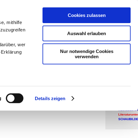
teachSam
Cookies zulassen
Arbeitste
e, mithilfe
 zuzugreifen
Psycholo
Auswahl erlauben
navigier
darüber, wer
Nur notwendige Cookies
-Erklärung
verwenden
Word
Word
enau sein
ARBEITSTEC
●
Center-Map
fizieren
g
Details zeigen
PRINZIPDAR
Überblick
▪
Wo
Ihre
methodische 
Literaturunte
SCHAUBILDE
le Medien
ir