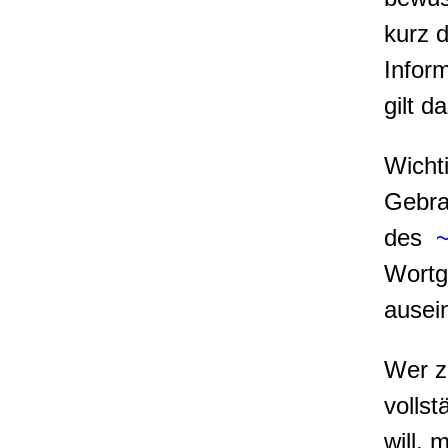
kurz 
Infor
gilt d
Wicht
Gebra
des
~
Wortg
ausein
Wer z
volls
will, 