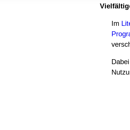
, Werbung
Vielfälti
ren Daten
ienste
Im
Li
Progr
versc
Dabei
Nutzu