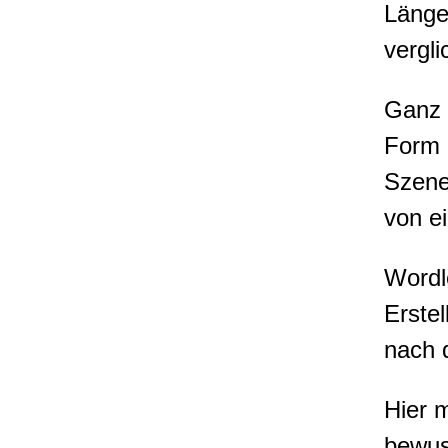
Länge
vergl
Ganz 
Form e
Szene
von e
Wordle
Erstel
nach
Hier 
bewus