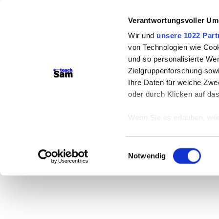
Verantwortungsvoller Um
Wir und
unsere 1022 Part
von Technologien wie Cook
und so personalisierte We
Zielgruppenforschung sowi
Ihre Daten für welche Zwec
oder durch Klicken auf da
Wenn Sie es erlauben, wür
Informationen über
können
Einwilligungsauswahl
Ihr Gerät durch ak
Notwendig
Erfahren Sie mehr darüber,
Präferenzen im
Abschnitt
Wir verwenden Cookies, um
anbieten zu können und di