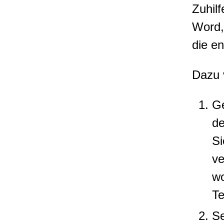
Zuhil
Word,
die e
Dazu 
G
de
Si
v
wo
Te
Se