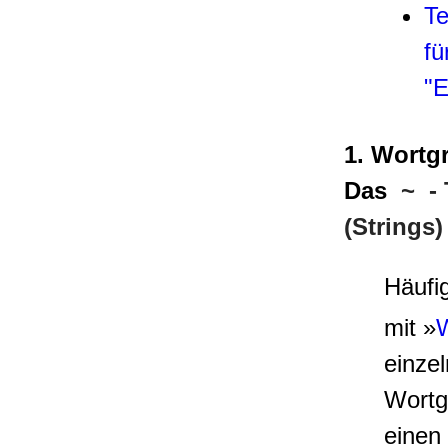
Te
fü
"E
1. Wortgr
Das
~
- 
(Strings)
Häufi
mit »
einze
Wortg
einen 