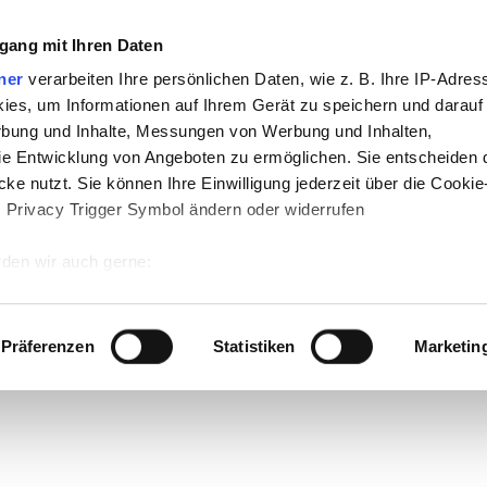
gang mit Ihren Daten
ner
verarbeiten Ihre persönlichen Daten, wie z. B. Ihre IP-Adress
ies, um Informationen auf Ihrem Gerät zu speichern und darauf
rbung und Inhalte, Messungen von Werbung und Inhalten,
e Entwicklung von Angeboten zu ermöglichen. Sie entscheiden 
ke nutzt. Sie können Ihre Einwilligung jederzeit über die Cookie
s Privacy Trigger Symbol ändern oder widerrufen
den wir auch gerne:
 Ihre geografische Lage erfassen, welche bis auf einige Meter g
tives Scannen nach bestimmten Merkmalen (Fingerprinting) identi
Präferenzen
Statistiken
Marketin
 wie Ihre persönlichen Daten verarbeitet werden, und legen Sie 
 Einzelheiten
fest.
 Inhalte und Anzeigen zu personalisieren, Funktionen für sozia
e Zugriffe auf unsere Website zu analysieren. Außerdem geben w