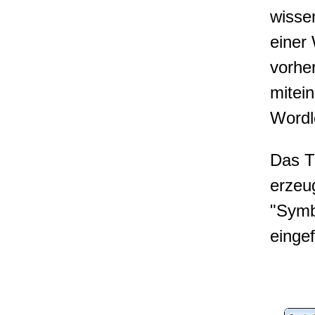
wisse
einer
vorhe
mitei
Wordl
Das Ti
erzeu
"Symb
einge