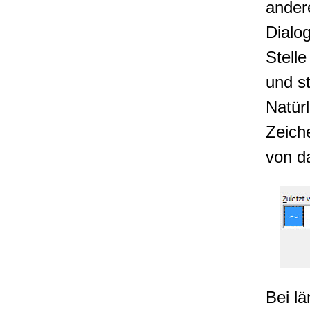
ander
Dialog
Stell
und s
Natür
Zeich
von d
Bei l