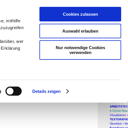
teachSam
Cookies zulassen
e, mithilfe
Arbeitste
 zuzugreifen
Auswahl erlauben
-
Politik
-
darüber, wer
Medien
-
Nur notwendige Cookies
-Erklärung
verwenden
Projekte
teachSa
enau sein
Word
fizieren
Tri
g
Details zeigen
Ihre
ARBEITSTEC
●
Center-Map
Visualisieren
le Medien
TEXTGRAFIK
ir
Überblick
▪
Wo
Erstellung v