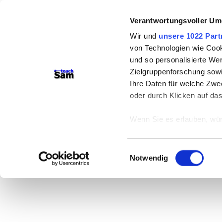
Verantwortungsvoller Um
Wir und
unsere 1022 Part
von Technologien wie Cook
und so personalisierte We
Zielgruppenforschung sowi
Ihre Daten für welche Zwec
oder durch Klicken auf da
Wenn Sie es erlauben, wür
Informationen über
können
Einwilligungsauswahl
Ihr Gerät durch ak
Notwendig
Erfahren Sie mehr darüber,
Präferenzen im
Abschnitt
Wir verwenden Cookies, um
anbieten zu können und di