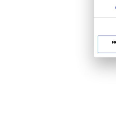
Einzelhei
Wir verwe
die Zugri
unsere Pa
möglicher
Dienste g
N