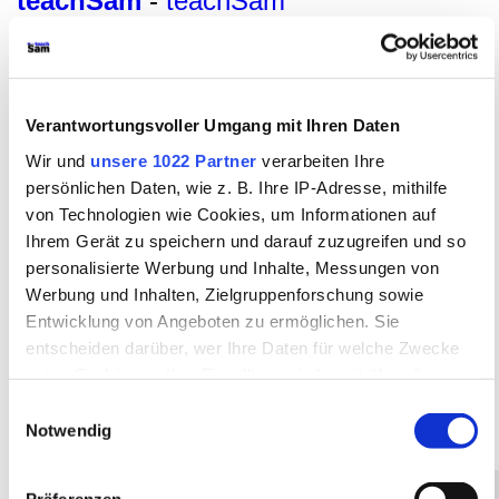
teachSam
-
teachSam
braucht Werbung
Biographie
Verantwortungsvoller Umgang mit Ihren Daten
Frühe Kindheit (1759 - 66)
Wir und
unsere 1022 Partner
verarbeiten Ihre
Friedrich Schiller (1759-1805)
persönlichen Daten, wie z. B. Ihre IP-Adresse, mithilfe
von Technologien wie Cookies, um Informationen auf
FACHBEREICH DEUTSCH
Ihrem Gerät zu speichern und darauf zuzugreifen und so
●
Glossar
●
Literatur
●
Autorinnen und Autoren
●
personalisierte Werbung und Inhalte, Messungen von
FRIEDRICH SCHILLER
[
●
BIOGRAPHIE
▪
Kurzbiographie
Werbung und Inhalten, Zielgruppenforschung sowie
▪
Leben in Personen und Begegnungen ( Personenregister
)
▪
Die Eltern:
Johann Caspar und Dorothea Schiller
►
Frühe
Entwicklung von Angeboten zu ermöglichen. Sie
Kindheit (1759-66
)
◄
▪
Kindheit und frühe Jugend (1767-73)
entscheiden darüber, wer Ihre Daten für welche Zwecke
▪
In der Karlsschule (1773-1780)
▪
Biographische Konzepte
▪
nutzt. Sie können Ihre Einwilligung jederzeit über die
Bausteine
]
▪
Werke
▪
Bausteine
▪
Links ins WWW
...
●
Cookie-Erklärung oder durch Klicken auf das Privacy
Schreibformen
●
Operatoren im Fach Deutsch
Einwilligungsauswahl
Trigger Symbol ändern oder widerrufen
Notwendig
Wenn Sie es erlauben, würden wir auch gerne: