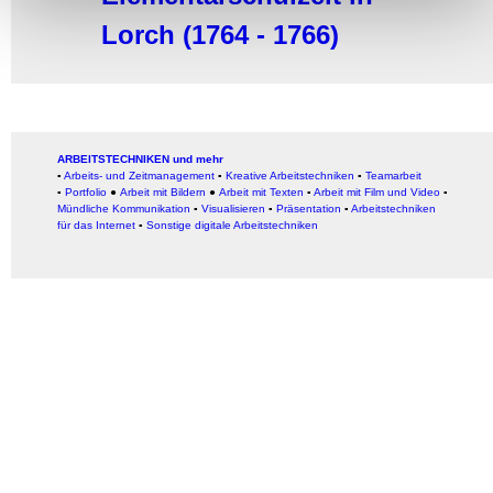
Lorch (1764 - 1766)
ARBEITSTECHNIKEN und mehr
▪
Arbeits- und Zeitmanagement
▪
Kreative Arbeitstechniken
▪
Teamarbeit
▪
Portfolio
●
Arbeit mit Bildern
●
Arbeit
mit Texten
▪
Arbeit mit Film und Video
▪
Mündliche Kommunikation
▪
Visualisieren
▪
Präsentation
▪
Arbeitstechniken
für das Internet
▪
Sonstige digitale Arbeitstechniken