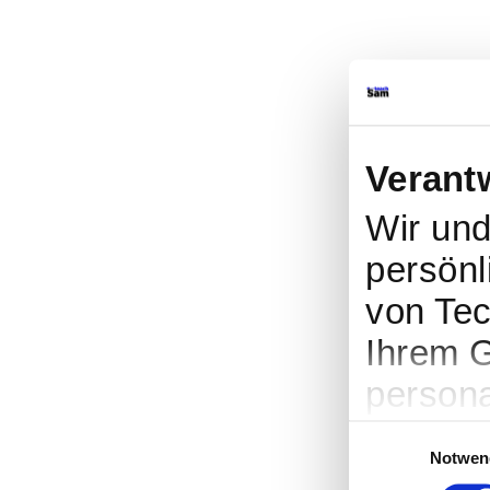
Verant
Wir un
persönl
von Tec
Ihrem G
persona
Werbung
Einwilligungsauswa
Notwen
Entwick