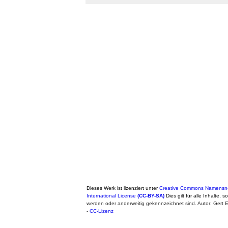
Dieses Werk ist lizenziert unter
Creative Commons Namensne
International License
(CC-BY-SA)
Dies gilt für alle Inhalte, 
werden oder anderweitig gekennzeichnet sind. Autor: Gert
-
CC-Lizenz