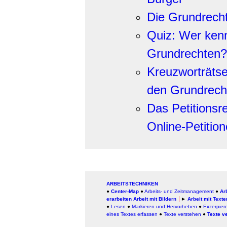
Die Grundrecht
Quiz: Wer kenn
Grundrechten?
Kreuzworträtse
den Grundrech
Das Petitionsr
Online-Petitio
ARBEITSTECHNIKEN
●
Center-Map
●
Arbeits- und Zeitmanagement
●
Ar
erarbeiten
Arbeit mit Bildern
│
►
Arbeit mit Texte
●
Lesen
●
Markieren und Hervorheben
●
Exzerpie
eines Textes erfassen
●
Texte verstehen
●
Texte v