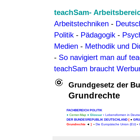
teachSam- Arbeitsberei
Arbeitstechniken
-
Deutsc
Politik
-
Pädagogik
-
Psyc
Medien
-
Methodik und Di
-
So navigiert man auf t
teachSam braucht Werbu
Grundgesetz der Bu
Grund
rechte
FACHBEREICH POLITIK
●
Center-Map
●
Glossar
▪
Lebensformen in Deuts
DER BUNDESREPUBLIK DEUTSCHLAND
[
●
GRU
Grundrechte
◄
]
▪
Die Europäische Union (EU)
▪