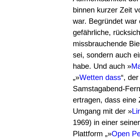
binnen kurzer Zeit 
war. Begründet war d
gefährliche, rücksic
missbrauchende Biebe
sei, sondern auch ei
habe. Und auch »
Ma
„»
Wetten dass
“, de
Samstagabend-Ferns
ertragen, dass eine 
Umgang mit der »
Li
1969) in einer seine
Plattform „»
Open Pet