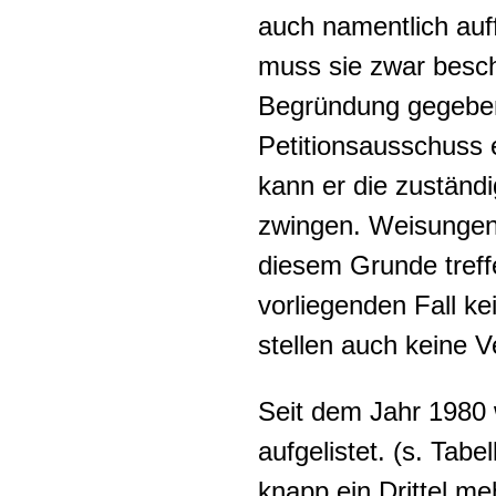
auch namentlich auff
muss sie zwar besch
Begründung gegeben
Petitionsausschuss e
kann er die zuständ
zwingen. Weisungen k
diesem Grunde treff
vorliegenden Fall k
stellen auch keine V
Seit dem Jahr 1980 w
aufgelistet. (s. Tab
knapp ein Drittel m