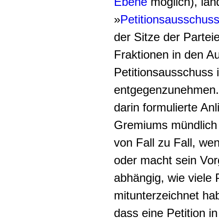
Ebene
möglich), lan
»
Petitionsausschus
der Sitze der Parte
Fraktionen in den A
Petitionsausschuss i
entgegenzunehmen. D
darin formulierte An
Gremiums mündlich e
von Fall zu Fall, we
oder macht sein Vorg
abhängig, wie viele
mitunterzeichnet hab
dass eine Petition i