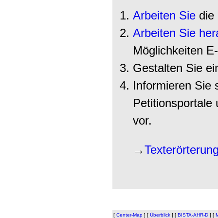
Arbeiten Sie
die 
Arbeiten Sie he
Möglichkeiten E-
Gestalten Sie e
Informieren Sie 
Petitionsportale 
vor.
→
Texterörterun
[
Center-Map
]
[
Überblick
]
[
BISTA-AHR-D
]
[