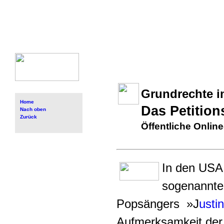
Grundrechte i
Home
Das Petition
Nach oben
Zurück
Öffentliche Online
In den USA 
sogenannte 
Popsängers »J
usti
Aufmerksamkeit der