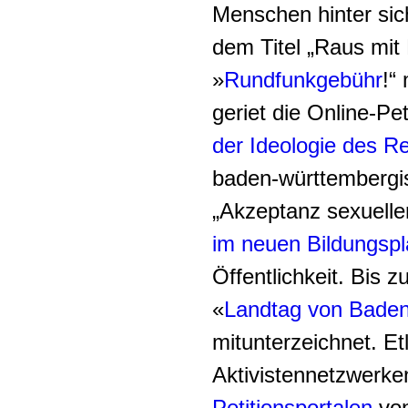
Menschen hinter sich
dem Titel „Raus mit
»
Rundfunkgebühr
!“
geriet die Online-Pe
der Ideologie des 
baden-württembergis
„Akzeptanz sexueller 
im neuen Bildungsp
Öffentlichkeit. Bis 
«
Landtag von Bade
mitunterzeichnet. E
Aktivistennetzwerken
Petitionsportalen
von