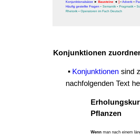
Konjunktionalsätze
►
Bausteine
◄
]
▪
Adverb
▪
Par
Häufig gestellte Fragen
▪
Semantik
▪
Pragmatik
▪
So
Rhetorik
▪
Operatoren im Fach Deutsch
Konjunktionen zuordne
Konjunktionen
sind z
▪
nachfolgenden Text h
Erholungskur
Pflanzen
Wenn
man nach einem läng