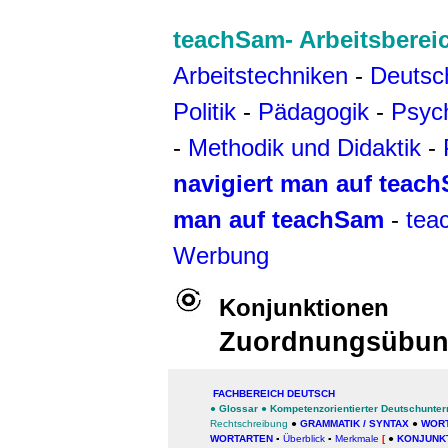
teachSam- Arbeitsberei
Arbeitstechniken
-
Deutsc
Politik
-
Pädagogik
-
Psyc
-
Methodik und Didaktik
-
navigiert man auf teac
man auf teachSam
-
tea
Werbung
Konjunktionen
Zuordnungsübu
FACHBEREICH DEUTSCH
●
Glossar
●
Kompetenzorientierter Deutschunterr
Rechtschreibung
●
GRAMMATIK / SYNTAX
●
WOR
WORTARTEN
▪
Überblick
▪
Merkmale
[
●
KONJUNK