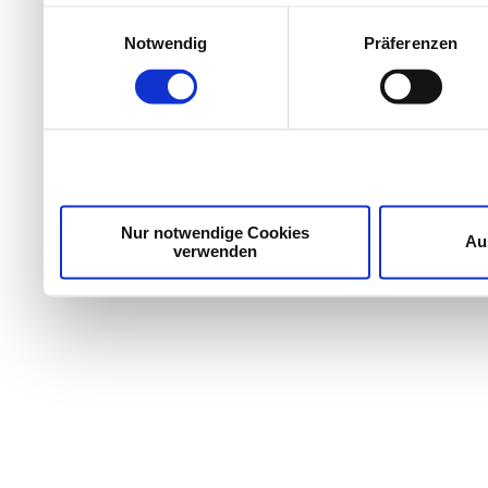
Ihr Gerät durch aktives Scannen nach bestimmten
Einwilligungsauswahl
Erfahren Sie mehr darüber, wie Ihre persönlichen Daten
Notwendig
Präferenzen
Einzelheiten
fest.
Wir verwenden Cookies, um Inhalte und Anzeigen zu per
die Zugriffe auf unsere Website zu analysieren. Außer
unsere Partner für soziale Medien, Werbung und Analyse
möglicherweise mit weiteren Daten zusammen, die Sie ih
Dienste gesammelt haben.
Nur notwendige Cookies
Au
verwenden