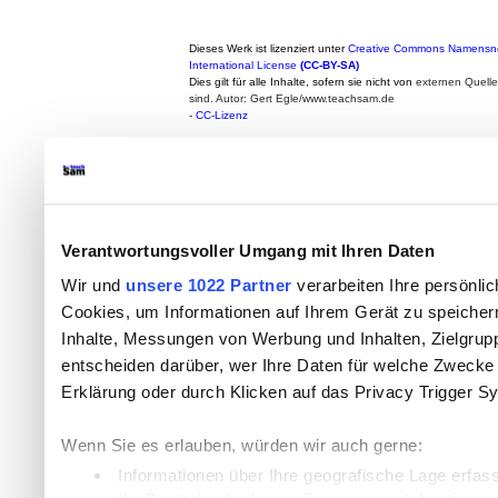
Dieses Werk ist lizenziert unter
Creative Commons Namensne
International License
(CC-BY-SA)
Dies gilt für alle Inhalte, sofern sie nicht von
externen Quell
sind. Autor: Gert Egle/www.teachsam.de
-
CC-Lizenz
Verantwortungsvoller Umgang mit Ihren Daten
Wir und
unsere 1022 Partner
verarbeiten Ihre persönlic
Cookies, um Informationen auf Ihrem Gerät zu speicher
Inhalte, Messungen von Werbung und Inhalten, Zielgru
entscheiden darüber, wer Ihre Daten für welche Zwecke n
Erklärung oder durch Klicken auf das Privacy Trigger S
Wenn Sie es erlauben, würden wir auch gerne:
Informationen über Ihre geografische Lage erfas