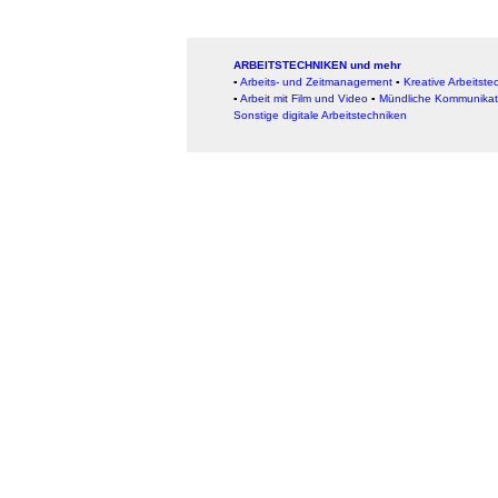
ARBEITSTECHNIKEN und mehr
▪
Arbeits- und Zeitmanagement
▪
Kreative Arbeitste
▪
Arbeit mit Film und Video
▪
Mündliche Kommunikat
Sonstige digitale Arbeitstechniken