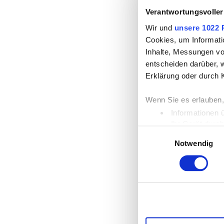
Verantwortungsvoller
Wir und
unsere 1022 
Cookies, um Informati
Inhalte, Messungen vo
entscheiden darüber, w
Erklärung oder durch 
Wenn Sie es erlauben,
Informationen 
Ihr Gerät durc
Einwilligungsauswahl
Erfahren Sie mehr dar
Notwendig
Einzelheiten
fest.
Wir verwenden Cookies
die Zugriffe auf unse
unsere Partner für so
möglicherweise mit we
Dienste gesammelt ha