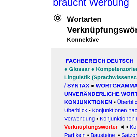
braucht Werbung
Wortarten
Verknüpfungswörte
Konnektive
FACHBEREICH DEUTSCH
●
Glossar
●
Kompetenzorien
Linguistik (Sprachwissensc
/ SYNTAX
●
WORTGRAMMA
UNVERÄNDERLICHE WOR
KONJUNKTIONEN
▪
Überbli
Überblick
▪
Konjunktionen na
Verwendung
▪
Konjunktionen
Verknüpfungswörter
◄ ▪
Ko
Partikeln
▪
Bausteine
▪
Satzg