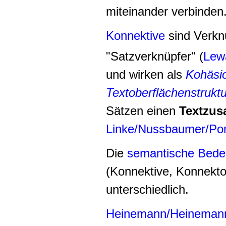
miteinander verbinden
Konnektive
sind Verknü
"Satzverknüpfer" (
Lew
und wirken als
Kohäsio
Textoberflächenstruktu
Sätzen einen
Textzu
Linke/Nussbaumer/Po
Die
semantische Bede
(Konnektive, Konnektor
unterschiedlich.
Heinemann/Heineman