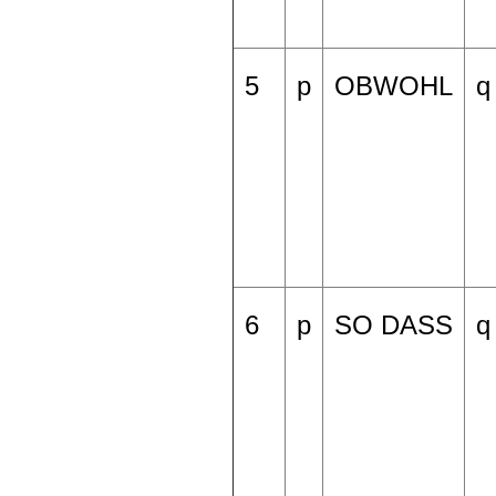
5
p
OBWOHL
q
6
p
SO DASS
q