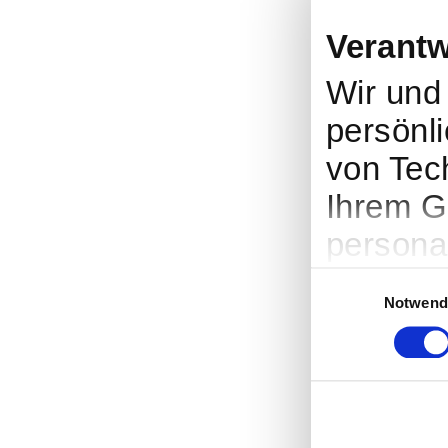
Verantw
Wir un
persönli
von Tec
Ihrem G
persona
Werbung
Einwilligungsauswah
Notwend
Entwick
entsche
nutzt. S
Cookie-