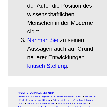
der Autor die Position des
wissenschaftlichen
Menschen in der Moderne
sieht .
Nehmen Sie
zu seinen
Aussagen auch auf Grund
neuerer Entwicklungen
kritisch Stellung
.
ARBEITSTECHNIKEN und mehr
▪
Arbeits- und Zeitmanagement
▪
Kreative Arbeitstechniken
▪
Teamarbeit
▪
Portfolio
●
Arbeit mit Bildern
●
Arbeit
mit Texten
▪
Arbeit mit Film und
Video
▪
Mündliche Kommunikation
▪
Visualisieren
▪
Präsentation
▪