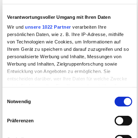
mit sich gebracht; sie bedroht
auch seine Existenz von innen,
Verantwortungsvoller Umgang mit Ihren Daten
indem sie durch die Schaffung
Wir und
unsere 1022 Partner
verarbeiten Ihre
persönlichen Daten, wie z. B. Ihre IP-Adresse, mithilfe
raffinierter Mittel geistiger und
von Technologien wie Cookies, um Informationen auf
seelischer Beeinflussung den
Ihrem Gerät zu speichern und darauf zuzugreifen und so
personalisierte Werbung und Inhalte, Messungen von
Nachwuchs unabhängiger
Werbung und Inhalten, Zielgruppenforschung sowie
Persönlichkeiten unterbindet.
Entwicklung von Angeboten zu ermöglichen. Sie
entscheiden darüber, wer Ihre Daten für welche Zwecke
So sehen wir an dem
nutzt. Sie können Ihre Einwilligung jederzeit über die
wissenschaftlichen Menschen
Cookie-Erklärung oder durch Klicken auf das Privacy
Einwilligungsauswahl
Trigger Symbol ändern oder widerrufen
Notwendig
ein wahrhaft tragisches
Schicksal sich vollziehen.
Wenn Sie es erlauben, würden wir auch gerne:
Präferenzen
Informationen über Ihre geografische Lage
Getragen von dem Streben
erfassen, welche bis auf einige Meter genau sein
nach Klarheit und innerer
können