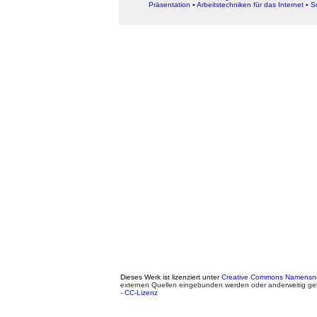
Präsentation
▪
Arbeitstechniken für das Internet
▪
S
Dieses Werk ist lizenziert unter
Creative Commons Namensnen
externen Quellen eingebunden werden oder anderweitig ge
-
CC-Lizenz