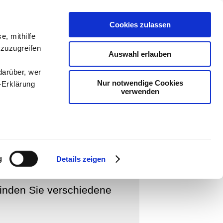
Cookies zulassen
-
Medien
e, mithilfe
sucht man
 zuzugreifen
Auswahl erlauben
darüber, wer
Nur notwendige Cookies
-Erklärung
verwenden
enau sein
RMEN DES SCHRIFTLICHEN ERZÄHLENS
▪
WEITERERZÄHLUNG
▪
Überblick
[
▪
EINE
zählung
▪
Arbeitsschritte
▪
Musterbeispiele
▪
fizieren
g
Details zeigen
Ihre
inden Sie verschiedene
le Medien
ir