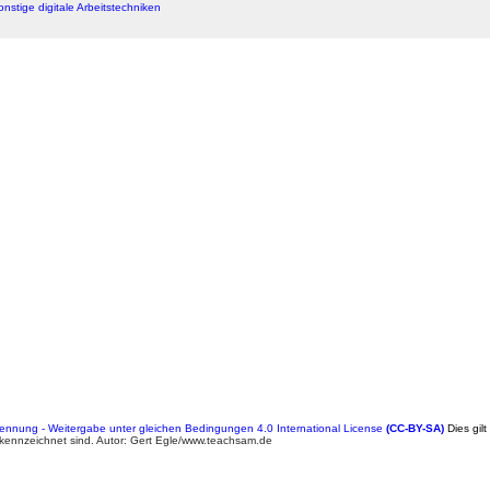
onstige digitale Arbeitstechniken
nung - Weitergabe unter gleichen Bedingungen 4.0 International License
(CC-BY-SA)
Dies gilt
kennzeichnet sind. Autor: Gert Egle/www.teachsam.de