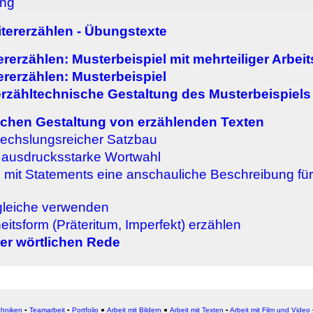
ung
rwendung unserer Website an unsere Partner für soziale Medien
re Partner führen diese Informationen möglicherweise mit weite
tererzählen - Übungstexte
ereitgestellt haben oder die sie im Rahmen Ihrer Nutzung der D
rerzählen: Musterbeispiel mit mehrteiliger Arbe
ererzählen: Musterbeispiel
erzähltechnische Gestaltung des Musterbeispiels
ichen Gestaltung von erzählenden Texten
wechslungsreicher Satzbau
 ausdrucksstarke Wortwahl
mit Statements eine anschauliche Beschreibung für
gleiche verwenden
itsform (Präteritum, Imperfekt) erzählen
er wörtlichen Rede
chniken
▪
Teamarbeit
▪
Portfolio
●
Arbeit mit Bildern
●
Arbeit
mit Texten
▪
Arbeit mit Film und Video