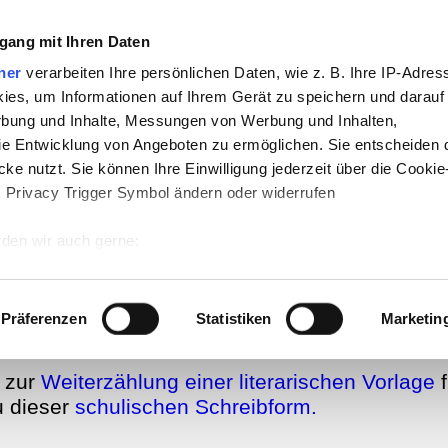
:
gang mit Ihren Daten
-
Geschichte
-
Politik
-
Pädagogik
-
Psychologie
ner
verarbeiten Ihre persönlichen Daten, wie z. B. Ihre IP-Adress
jekte
-
So navigiert man auf teachSam
-
So 
ies, um Informationen auf Ihrem Gerät zu speichern und darauf
raucht Werbung
rbung und Inhalte, Messungen von Werbung und Inhalten,
e Entwicklung von Angeboten zu ermöglichen. Sie entscheiden 
rlage weitererzählen
ke nutzt. Sie können Ihre Einwilligung jederzeit über die Cookie
s Privacy Trigger Symbol ändern oder widerrufen
tliche Formen
den wir auch gerne:
 Ihre geografische Lage erfassen, welche bis auf einige Meter g
r Schule
▪
SCHRIFTLICHES ERZÄHLEN
▪
Didaktische und methodische Aspekte
▪
Überblick
▪
FO
•
Surfbrett
▪
Überblick
▪
Didaktische und methodische Aspekte
▪
SCHRIFTLICHE FORMEN DER 
Überblick
▪
Aspekte der Schreibaufgabe
▪
Musterbeispiele
▪
Textauswahl
►
Bausteine
◄
]
▪
Umer
eutsch
tives Scannen nach bestimmten Merkmalen (Fingerprinting) identi
Präferenzen
Statistiken
Marketin
 wie Ihre persönlichen Daten verarbeitet werden, und legen Sie 
 Einzelheiten
fest.
h zur
Weiterzählung einer literarischen Vorlage
f
u dieser
schulischen Schreibform.
 Inhalte und Anzeigen zu personalisieren, Funktionen für sozia
e Zugriffe auf unsere Website zu analysieren. Außerdem geben w