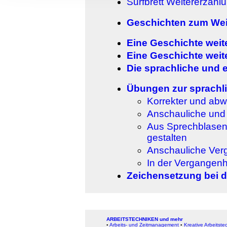
Surfbrett Weitererzähl
Informationen zu Ihrer Ve
und Analysen weiter. Unse
Geschichten zum Wei
zusammen, die Sie ihnen b
Eine Geschichte weite
gesammelt haben.
Eine Geschichte weit
Die sprachliche und 
Übungen zur sprachl
Korrekter und ab
Anschauliche und
Aus Sprechblasen 
gestalten
Anschauliche Ver
In der Vergangenhe
Zeichensetzung bei d
ARBEITSTECHNIKEN und mehr
▪
Arbeits- und Zeitmanagement
▪
Kreative Arbeitste