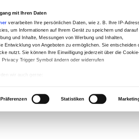
gang mit Ihren Daten
ner
verarbeiten Ihre persönlichen Daten, wie z. B. Ihre IP-Adress
ies, um Informationen auf Ihrem Gerät zu speichern und darauf
rbung und Inhalte, Messungen von Werbung und Inhalten,
e Entwicklung von Angeboten zu ermöglichen. Sie entscheiden 
ke nutzt. Sie können Ihre Einwilligung jederzeit über die Cookie
s Privacy Trigger Symbol ändern oder widerrufen
den wir auch gerne:
 Ihre geografische Lage erfassen, welche bis auf einige Meter g
tives Scannen nach bestimmten Merkmalen (Fingerprinting) identi
Präferenzen
Statistiken
Marketin
 wie Ihre persönlichen Daten verarbeitet werden, und legen Sie 
 Einzelheiten
fest.
 Inhalte und Anzeigen zu personalisieren, Funktionen für sozia
e Zugriffe auf unsere Website zu analysieren. Außerdem geben w