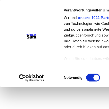
Verantwortungsvoller Um
Wir und
unsere 1022 Part
von Technologien wie Cook
und so personalisierte We
Zielgruppenforschung sowi
Ihre Daten für welche Zwec
oder durch Klicken auf da
Wenn Sie es erlauben, wür
Informationen über
können
Einwilligungsauswahl
Ihr Gerät durch ak
Notwendig
Erfahren Sie mehr darüber,
Präferenzen im
Abschnitt
Wir verwenden Cookies, um
anbieten zu können und di