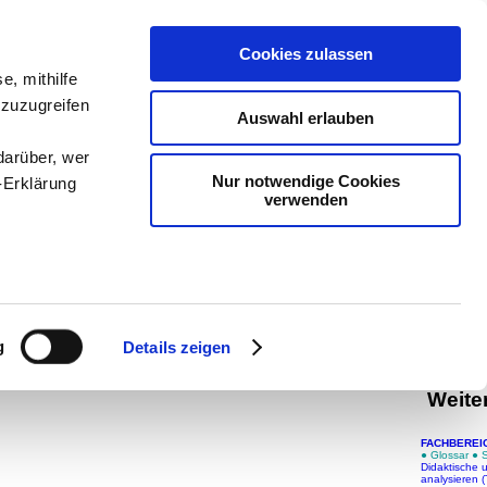
teachSam-
Cookies zulassen
Arbeitstec
e, mithilfe
Geschicht
 zuzugreifen
Auswahl erlauben
Pädagogi
Medien
-
M
darüber, wer
-
Projekte
Nur notwendige Cookies
-Erklärung
verwenden
auf teac
auf teac
braucht W
enau sein
Eine
weit
fizieren
g
Details zeigen
Mus
Ihre
Weite
FACHBEREI
le Medien
●
Glossar
●
Didaktische 
ir
analysieren (