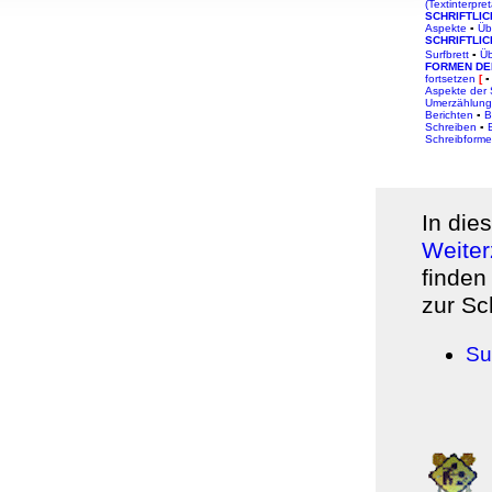
(Textinterpret
, Werbung
SCHRIFTLIC
Aspekte
▪
Üb
SCHRIFTLI
ren Daten
Surfbrett
▪
Üb
FORMEN DE
ienste
fortsetzen
[
▪
Aspekte der
Umerzählung
Berichten
▪
B
Schreiben
▪
Schreibform
In die
Weiter
finden
zur Sc
Su