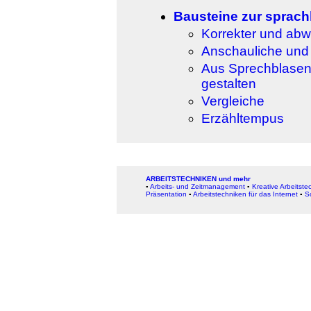
Bausteine zur sprach
Korrekter und ab
Anschauliche und
Aus Sprechblasen 
gestalten
Vergleiche
Erzähltempus
ARBEITSTECHNIKEN und mehr
▪
Arbeits- und Zeitmanagement
▪
Kreative Arbeitste
Präsentation
▪
Arbeitstechniken für das Internet
▪
S