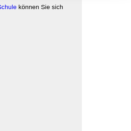
, Werbung
Schule
können Sie sich
ren Daten
ienste