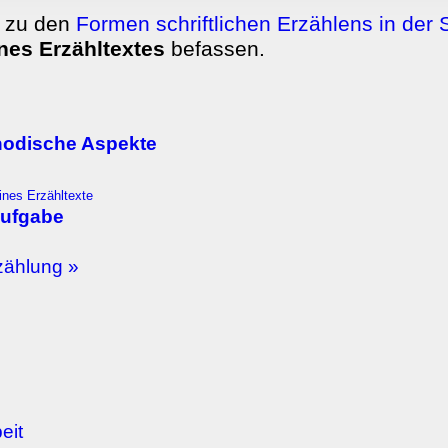
rwendung unserer Website an unsere Partner für soziale Medien
h zu den
Formen schriftlichen Erzählens in der 
re Partner führen diese Informationen möglicherweise mit weite
nes Erzähltextes
befassen.
ereitgestellt haben oder die sie im Rahmen Ihrer Nutzung der D
hodische Aspekte
nes Erzähltexte
aufgabe
ählung »
eit