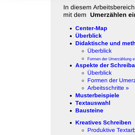
Informationen zu Ihrer Ve
In diesem Arbeitsbereic
und Analysen weiter. Unse
mit dem
Umerzählen ei
zusammen, die Sie ihnen b
gesammelt haben.
Center-Map
Überblick
Didaktische und met
Überblick
Formen der Umerzählung ei
Aspekte der Schreib
Überblick
Formen der Umerz
Arbeitsschritte »
Musterbeispiele
Textauswahl
Bausteine
Kreatives Schreiben
Produktive Textarb