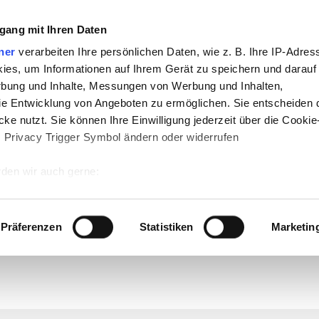
:
gang mit Ihren Daten
-
Geschichte
-
Politik
-
Pädagogik
-
Psychologie
ner
verarbeiten Ihre persönlichen Daten, wie z. B. Ihre IP-Adress
jekte
-
So navigiert man auf teachSam
-
So 
ies, um Informationen auf Ihrem Gerät zu speichern und darauf
raucht Werbung
rbung und Inhalte, Messungen von Werbung und Inhalten,
e Entwicklung von Angeboten zu ermöglichen. Sie entscheiden 
n Erzählens in der Schule
ke nutzt. Sie können Ihre Einwilligung jederzeit über die Cookie
 umerzählen
s Privacy Trigger Symbol ändern oder widerrufen
den wir auch gerne:
 Ihre geografische Lage erfassen, welche bis auf einige Meter g
 DER SCHULE
▪
Überblick
▪
Didaktische und methodische Aspekte
▪
Texte zusammenfassen
▪
Sa
tives Scannen nach bestimmten Merkmalen (Fingerprinting) identi
Präferenzen
Statistiken
Marketin
ation)
▪
Materialgestütztes Schreiben
▪
Offizielle Briefe schreiben
•
SCHRIFTLICHES ERZÄHLEN 
eich
[
•
FORMEN DES SCHRIFTLICHEN ERZÄHLENS
Überblick
▪
Nacherzählung
▪
Weitererzäh
▪
 wie Ihre persönlichen Daten verarbeitet werden, und legen Sie 
ichten
▪
Beschreiben
▪
Schildern
▪
Erörtern: Erörterndes Erschließen und Schreiben
▪
Einen Essay
Deutsch
 Einzelheiten
fest.
 Inhalte und Anzeigen zu personalisieren, Funktionen für sozia
e Zugriffe auf unsere Website zu analysieren. Außerdem geben w