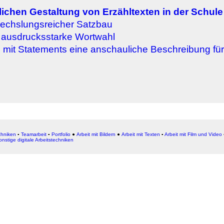
lichen Gestaltung von Erzähltexten in der Schule
wechslungsreicher Satzbau
 ausdrucksstarke Wortwahl
mit Statements eine anschauliche Beschreibung für
chniken
▪
Teamarbeit
▪
Portfolio
●
Arbeit mit Bildern
●
Arbeit
mit Texten
▪
Arbeit mit Film und Video
onstige digitale Arbeitstechniken