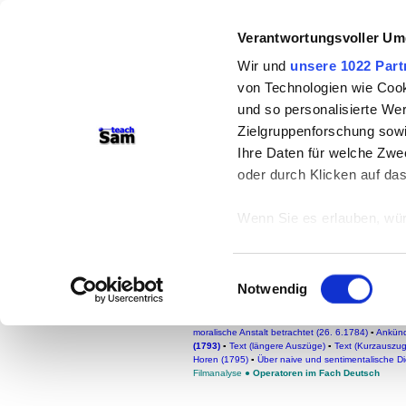
teachSam- Arbeitsberei
Verantwortungsvoller Um
Arbeitstechniken
-
Deutsc
Wir und
unsere 1022 Part
von Technologien wie Cook
Medien
-
Methodik und Di
und so personalisierte We
-
So sucht man auf tea
Zielgruppenforschung sowi
Ihre Daten für welche Zwec
oder durch Klicken auf da
Über das Pathetisc
Bausteine
Wenn Sie es erlauben, wür
Friedrich Schiller (1759-
Informationen über
können
Einwilligungsauswahl
Ihr Gerät durch ak
Notwendig
Erfahren Sie mehr darüber,
FACHBEREICH DEUTSCH
●
Glossar
●
Literatur
●
Autorinnen und Autoren
▪
Präferenzen im
Abschnitt
moralische Anstalt betrachtet (26. 6.1784)
▪
Ankünd
(1793)
▪
Text (längere Auszüge)
▪
Text (Kurzauszug
Horen (1795)
▪
Über naive und sentimentalische D
Wir verwenden Cookies, um
Filmanalyse
●
Operatoren im Fach Deutsch
anbieten zu können und di