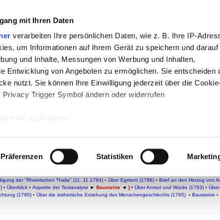
che:
gang mit Ihren Daten
h
-
Geschichte
-
Politik
-
Pädagogik
-
Psych
ner
verarbeiten Ihre persönlichen Daten, wie z. B. Ihre IP-Adress
ies, um Informationen auf Ihrem Gerät zu speichern und darauf
daktik
-
Projekte
-
So navigiert man auf 
rbung und Inhalte, Messungen von Werbung und Inhalten,
chSam
-
teachSam braucht Werbung
e Entwicklung von Angeboten zu ermöglichen. Sie entscheiden 
ke nutzt. Sie können Ihre Einwilligung jederzeit über die Cookie
s Privacy Trigger Symbol ändern oder widerrufen
he
(1793)
den wir auch gerne:
1805)
–
Sonstige Werke
 Ihre geografische Lage erfassen, welche bis auf einige Meter g
tives Scannen nach bestimmten Merkmalen (Fingerprinting) identi
Präferenzen
Statistiken
Marketin
 wie Ihre persönlichen Daten verarbeitet werden, und legen Sie 
FRIEDRICH SCHILLER
▪
Biographie
▪
WERKE
▪
Dramatische
Werke
▪
Lyrische Werke
▪
SONSTI
 Einzelheiten
fest.
igung der "Rheinischen Thalia" (11. 11.1784)
▪
Über Egmont (1788)
▪
Brief an den Herzog von 
)
▪
Überblick
▪
Aspekte der Textanalyse
►
Bausteine
◄
]
•
Über Anmut und Würde (1793)
▪
Über
ichtung (1795)
▪
Über die ästhetische Erziehung des Menschengeschlechts (1795)
▪
Bausteine
▪
 Inhalte und Anzeigen zu personalisieren, Funktionen für sozia
e Zugriffe auf unsere Website zu analysieren. Außerdem geben w