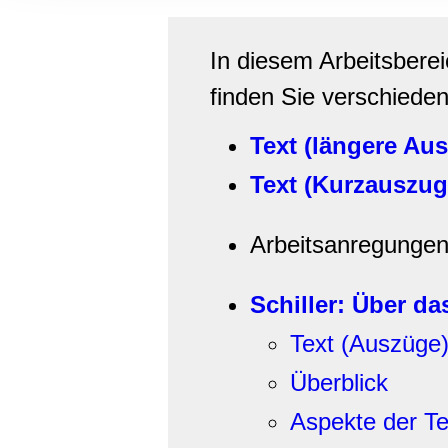
Informationen zu Ihrer Ve
und Analysen weiter. Unse
In diesem Arbeitsbere
zusammen, die Sie ihnen b
gesammelt haben.
finden Sie verschiede
Text (längere Au
Text (Kurzauszug
Arbeitsanregunge
Schiller: Über d
Text (Auszüge
Überblick
Aspekte der Te