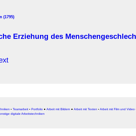
n (1795)
sche Erziehung des Menschengeschlecht
ext
chniken
▪
Teamarbeit
▪
Portfolio
●
Arbeit mit Bildern
●
Arbeit
mit Texten
▪
Arbeit mit Film und Video
onstige digitale Arbeitstechniken