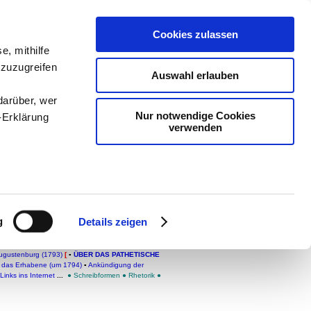
Cookies zulassen
ologie
-
e, mithilfe
 zuzugreifen
teachSam
Auswahl erlauben
darüber, wer
Nur notwendige Cookies
-Erklärung
verwenden
enau sein
fizieren
g
Details zeigen
Ihre
GE WERKE
▪
Überblick
•
Die Schaubühne als eine
Augustenburg (1793)
[
▪
ÜBER DAS PATHETISCHE
 das Erhabene (um 1794)
▪
Ankündigung der
Links ins Internet
...
●
Schreibformen
●
Rhetorik
●
le Medien
ir