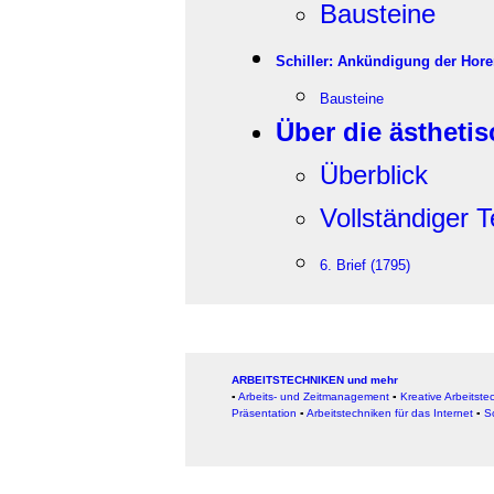
Bausteine
Schiller: Ankündigung der Hore
Bausteine
Über die ästheti
Überblick
Vollständiger T
6. Brief (1795)
ARBEITSTECHNIKEN und mehr
▪
Arbeits- und Zeitmanagement
▪
Kreative Arbeitste
Präsentation
▪
Arbeitstechniken für das Internet
▪
S