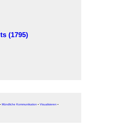
s (1795)
▪
Mündliche Kommunikation
▪
Visualisieren
▪