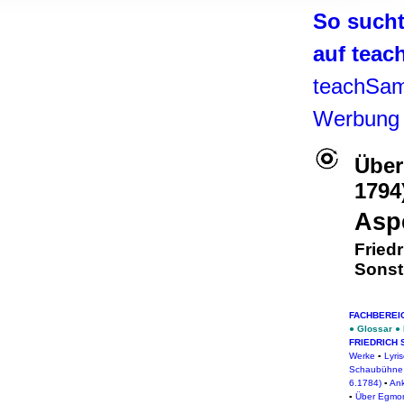
, Werbung
So such
ren Daten
auf tea
ienste
teachSam
Werbung
Über
1794
Asp
Friedr
Sonst
FACHBEREI
●
Glossar
●
FRIEDRICH 
Werke
▪
Lyri
Schaubühne a
6.1784)
▪
Ank
▪
Über Egmon