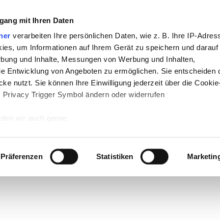
gang mit Ihren Daten
ner
verarbeiten Ihre persönlichen Daten, wie z. B. Ihre IP-Adress
ies, um Informationen auf Ihrem Gerät zu speichern und darauf
rbung und Inhalte, Messungen von Werbung und Inhalten,
e Entwicklung von Angeboten zu ermöglichen. Sie entscheiden 
ke nutzt. Sie können Ihre Einwilligung jederzeit über die Cookie
s Privacy Trigger Symbol ändern oder widerrufen
den wir auch gerne:
 Ihre geografische Lage erfassen, welche bis auf einige Meter g
tives Scannen nach bestimmten Merkmalen (Fingerprinting) identi
Präferenzen
Statistiken
Marketin
 wie Ihre persönlichen Daten verarbeitet werden, und legen Sie 
 Einzelheiten
fest.
 Inhalte und Anzeigen zu personalisieren, Funktionen für sozia
e Zugriffe auf unsere Website zu analysieren. Außerdem geben w