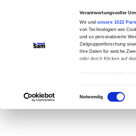
Verantwortungsvoller Um
Wir und
unsere 1022 Part
von Technologien wie Cook
und so personalisierte We
Zielgruppenforschung sowi
Ihre Daten für welche Zwec
oder durch Klicken auf da
Wenn Sie es erlauben, wür
Informationen über
können
Einwilligungsauswahl
Ihr Gerät durch ak
Notwendig
Erfahren Sie mehr darüber,
Präferenzen im
Abschnitt
Wir verwenden Cookies, um
anbieten zu können und di