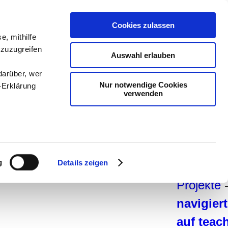
teachSa
Cookies zulassen
Arbeitsb
e, mithilfe
 zuzugreifen
Arbeitste
Auswahl erlauben
Deutsch
darüber, wer
Nur notwendige Cookies
-Erklärung
Geschich
verwenden
Politik
-
P
-
Psychol
enau sein
Medien
-
fizieren
g
Details zeigen
und Dida
Ihre
Projekte
navigier
le Medien
auf tea
ir