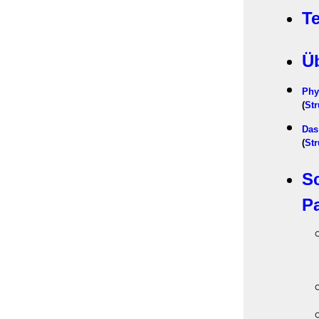
T
Ü
Phy
(
Str
Das
(
Str
Sc
Pa