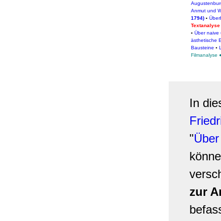
Augustenbur
Anmut und W
1794)
▪
Überb
Textanalyse
▪
Über naive 
ästhetische 
Bausteine
▪
Filmanalyse
In di
Friedr
"
Über
könne
versc
zur A
befas