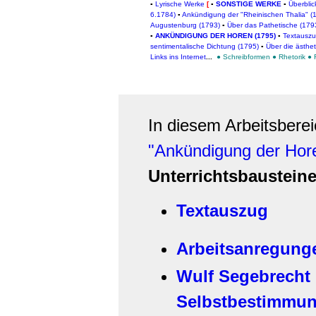
▪
Lyrische Werke
[
▪
SONSTIGE WERKE
▪
Überblic
6.1784)
▪
Ankündigung der "Rheinischen Thalia" (1
Augustenburg (1793)
▪
Über das Pathetische (179
▪
ANKÜNDIGUNG DER HOREN (1795)
▪
Textausz
sentimentalische Dichtung (1795)
▪
Über die ästhe
Links ins
Internet
...
●
Schreibformen
●
Rhetorik
●
In diesem Arbeitsbere
"Ankündigung der Hor
Unterrichtsbaustein
Textauszug
Arbeitsanregung
Wulf Segebrecht 
Selbstbestimmung