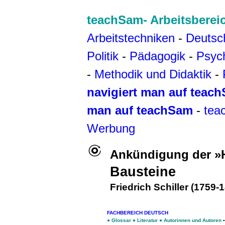
teachSam- Arbeitsberei
Arbeitstechniken
-
Deutsc
Politik
-
Pädagogik
-
Psyc
-
Methodik und Didaktik
-
navigiert man auf teac
man auf teachSam
-
tea
Werbung
Ankündigung der »
Bausteine
Friedrich Schiller (1759-
FACHBEREICH DEUTSCH
●
Glossar
●
Literatur
●
Autorinnen und Autoren
▪