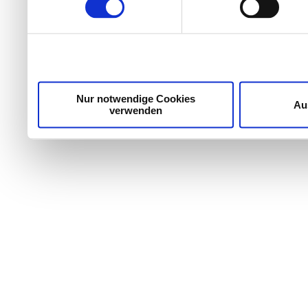
Wir verwenden Cookies, um Inhalte und Anzeigen zu per
die Zugriffe auf unsere Website zu analysieren. Außer
unsere Partner für soziale Medien, Werbung und Analyse
möglicherweise mit weiteren Daten zusammen, die Sie ih
Dienste gesammelt haben.
Nur notwendige Cookies
Au
verwenden