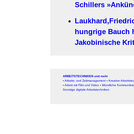
Schillers »Ankü
Laukhard,Friedric
hungrige Bauch h
Jakobinische Krit
ARBEITSTECHNIKEN und mehr
▪
Arbeits- und Zeitmanagement
▪
Kreative Arbeitste
▪
Arbeit mit Film und Video
▪
Mündliche Kommunikat
Sonstige digitale Arbeitstechniken