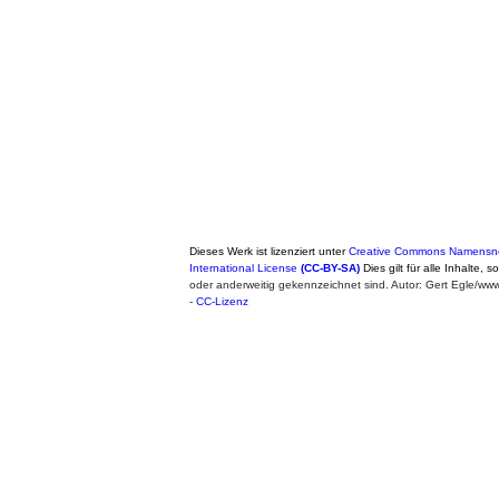
Dieses Werk ist lizenziert unter
Creative Commons Namensne
International License
(CC-BY-SA)
Dies gilt für alle Inhalte, 
oder anderweitig gekennzeichnet sind. Autor: Gert Egle/w
-
CC-Lizenz