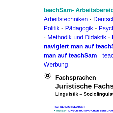
teachSam- Arbeitsberei
Arbeitstechniken
-
Deutsc
Politik
-
Pädagogik
-
Psyc
-
Methodik und Didaktik
-
navigiert man auf teac
man auf teachSam
-
tea
Werbung
Fachsprachen
Juristische Fach
Linguistik
–
Soziolinguis
FACHBEREICH DEUTSCH
●
Glossar
▪
LINGUISTIK (SPRACHWISSENSCHAF