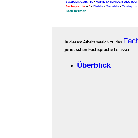
SOZIOLINGUISTIK
•
VARIETÄTEN DER DEUTSC
Fachsprache
◄
]
•
Dialekt
•
Soziolekt
▪
Textlinguist
Fach Deutsch
Fac
In diesem Arbeitsbereich zu den
juristischen
Fachsprache
befassen.
Überblick