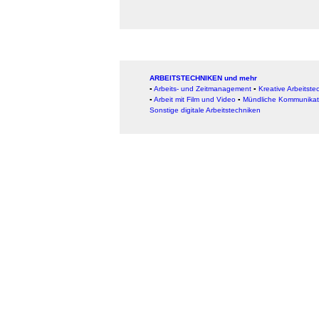
ARBEITSTECHNIKEN und mehr
▪
Arbeits- und Zeitmanagement
▪
Kreative Arbeitste
▪
Arbeit mit Film und Video
▪
Mündliche Kommunikat
Sonstige digitale Arbeitstechniken