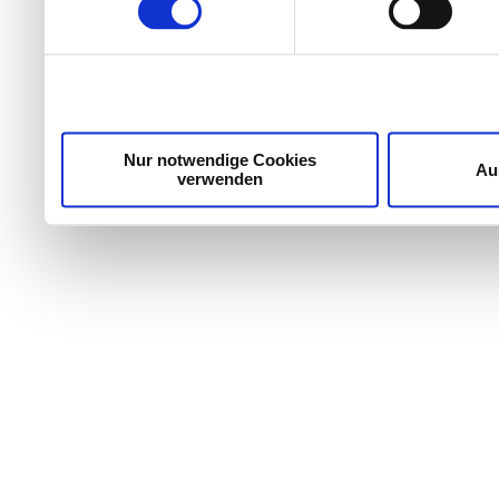
Wir verwenden Cookies, um Inhalte und Anzeigen zu per
die Zugriffe auf unsere Website zu analysieren. Außer
unsere Partner für soziale Medien, Werbung und Analyse
möglicherweise mit weiteren Daten zusammen, die Sie ih
Dienste gesammelt haben.
Nur notwendige Cookies
Au
verwenden