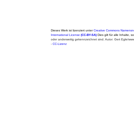
Dieses Werk ist lizenziert unter
Creative Commons Namensne
International License
(CC-BY-SA)
Dies gilt für alle Inhalte, 
oder anderweitig gekennzeichnet sind. Autor: Gert Egle/w
-
CC-Lizenz