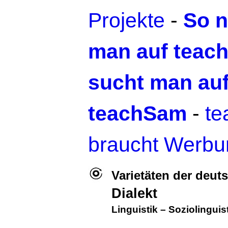
Projekte
-
So n
man auf teac
sucht man au
teachSam
-
t
braucht Werbu
Varietäten der deu
Dialekt
Linguistik
–
Soziolinguis