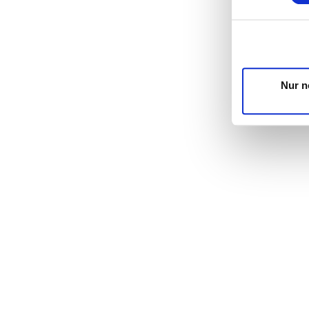
Wir verwenden
die Zugriffe 
unsere Partne
möglicherweis
Dienste gesa
Nur n