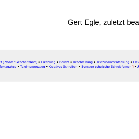
Gert Egle, zuletzt be
e
f (Privater Geschäftsbrief)
●
Erzählung
●
Bericht
●
Beschreibung
●
Textzusammenfassung
●
Fre
Textanalyse
●
Textinterpretation
●
Kreatives Schreiben
●
Sonstige schulische Schreibformen
]
●
J