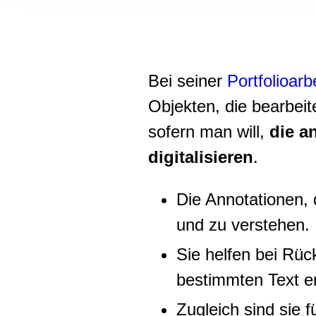
Informationen zu Ihrer Ve
und Analysen weiter. Unse
zusammen, die Sie ihnen b
gesammelt haben.
Bei seiner
Portfolioarb
Objekten, die bearbeit
sofern man will,
die a
digitalisieren
.
Die Annotationen,
und zu verstehen.
Sie helfen bei Rü
bestimmten Text er
Zugleich sind sie 