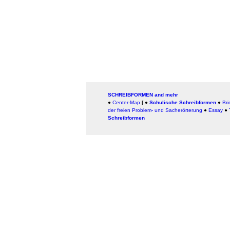
SCHREIBFORMEN and mehr
●
Center-Map
[
●
Schulische Schreibformen
●
Bri
der freien Problem- und Sacherörterung
●
Essay
●
Schreibformen