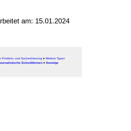
arbeitet am:
15.01.2024
ie Problem- und Sacherörterung
●
Weitere Typen
ournalistische Schreibformen
●
Sonstige