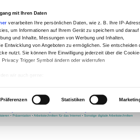
gang mit Ihren Daten
che:
ner
verarbeiten Ihre persönlichen Daten, wie z. B. Ihre IP-Adress
h
-
Geschichte
-
Politik
-
Pädagogik
-
Psych
ies, um Informationen auf Ihrem Gerät zu speichern und darauf
daktik
-
Projekte
-
So navigiert man auf t
rbung und Inhalte, Messungen von Werbung und Inhalten,
e Entwicklung von Angeboten zu ermöglichen. Sie entscheiden 
ng
ke nutzt. Sie können Ihre Einwilligung jederzeit über die Cookie
s Privacy Trigger Symbol ändern oder widerrufen
 Dokumente und Objekte annotieren
ndschriftlich bearbeiten und digi
den wir auch gerne:
 Ihre geografische Lage erfassen, welche bis auf einige Meter g
tives Scannen nach bestimmten Merkmalen (Fingerprinting) identi
ment
▪
Kreative Arbeitstechniken
▪
Teamarbeit
●
ARBEIT MIT PORTFOLIOS
▪
Überblick
▪
Didakti
Präferenzen
Statistiken
Marketin
k
●
MIT DIGITALEN DOKUMENTEN ARBEITEN
▪
Überblick
[
●
DIGITALE DOKUMENTE UND OB
 wie Ihre persönlichen Daten verarbeitet werden, und legen Sie 
DF digitalisieren
◄
▪
PDF-Dokumente mit einem Annotationsprogramm am Tablet bearbeiten
▪
I
eurteilung verfassen
▪
Auf Schwierigkeiten reagieren
▪
Vorlagen und Pdf-Formulare
▪
BAUSTEINE
 Einzelheiten
fest.
isieren
▪
Präsentation
▪
Arbeitstechniken für das Internet
▪
Sonstige digitale Arbeitstechniken
 Inhalte und Anzeigen zu personalisieren, Funktionen für sozia
e Zugriffe auf unsere Website zu analysieren. Außerdem geben w