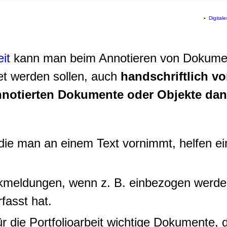
rwendung unserer Website an unsere Partner für soziale Medien
re Partner führen diese Informationen möglicherweise mit weite
▪
Digital
ereitgestellt haben oder die sie im Rahmen Ihrer Nutzung der D
eit
kann man beim Annotieren von Dokume
et werden sollen, auch
handschriftlich v
nnotierten Dokumente oder Objekte da
 die man an einem Text vornimmt, helfen e
ckmeldungen, wenn z. B. einbezogen werde
fasst hat.
für die Portfolioarbeit wichtige Dokumente,