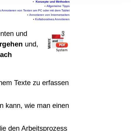
▪
Konzepte und Methoden
, Werbung
▪
Allgemeine Tipps
ren Daten
es Annotieren von Texten am PC oder mit dem Tablet
▪
Annotieren von Internetseiten
ienste
▪
Kollaboratives Annotieren
nten und
orgehen
und,
nach
inem Texte zu erfassen
n kann, wie man einen
 die den Arbeitsprozess