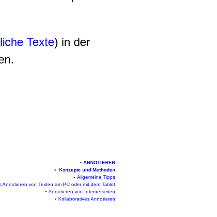
liche Texte
) in der
en.
▪
ANNOTIEREN
▪
Konzepte und Methoden
▪
Allgemeine Tipps
es Annotieren von Texten am PC oder mit dem Tablet
▪
Annotieren von Internetseiten
▪
Kollaboratives Annotieren