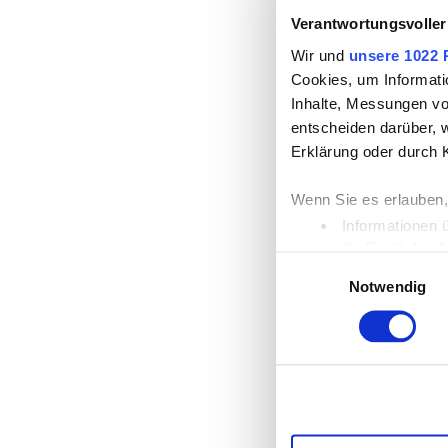
Verantwortungsvoller
Wir und
unsere 1022 
Cookies, um Informati
Inhalte, Messungen vo
entscheiden darüber, w
Erklärung oder durch 
Wenn Sie es erlauben,
Informationen 
Ihr Gerät durc
Einwilligungsauswahl
Erfahren Sie mehr dar
Notwendig
Einzelheiten
fest.
Wir verwenden Cookies
die Zugriffe auf unse
unsere Partner für so
möglicherweise mit we
Dienste gesammelt ha