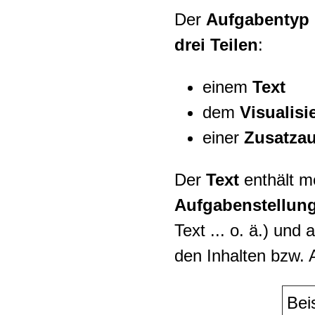
Der
Aufgabentyp
drei Teilen
:
einem
Text
dem
Visualisi
einer
Zusatzau
Der
Text
enthält m
Aufgabenstellun
Text ... o. ä.) und 
den Inhalten bzw.
Beis