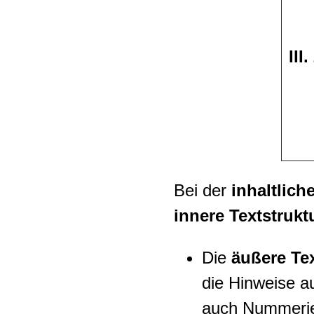
III
Bei der
inhaltlich
innere Textstrukt
Die
äußere Tex
die Hinweise a
auch Nummerier