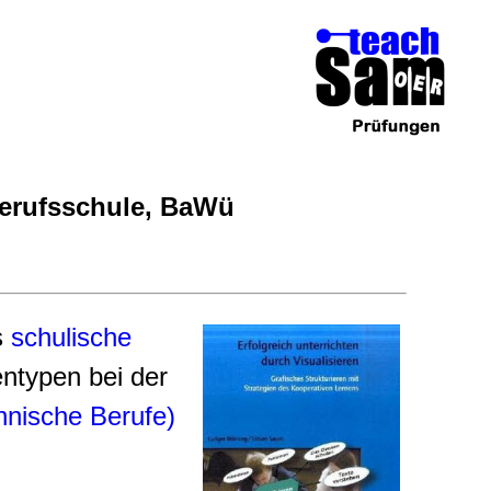
Berufsschule, BaWü
s
schulische
ntypen bei der
nnische Berufe)