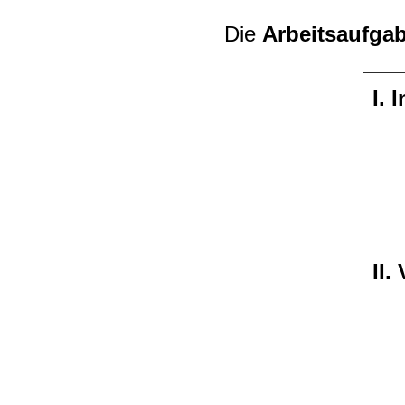
Die
Arbeitsaufga
I. 
II.