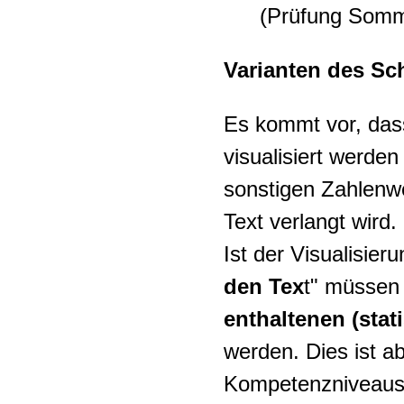
(Prüfung Somm
Varianten des Sc
Es kommt vor, dass
visualisiert werden
sonstigen Zahlenwer
Text verlangt wird.
Ist der Visualisie
den Tex
t" müssen 
enthaltenen (stat
werden. Dies ist a
Kompetenzniveaus v