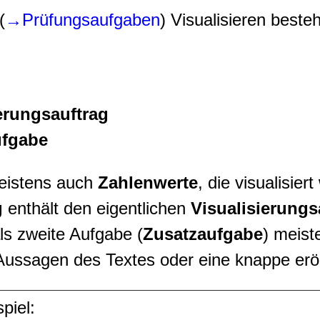
(
→Prüfungsaufgaben
) Visualisieren beste
erungsauftrag
fgabe
eistens auch
Zahlenwerte
, die visualisier
g
enthält den eigentlichen
Visualisierungs
als zweite Aufgabe (
Zusatzaufgabe
) meist
 Aussagen des Textes oder eine knappe erö
piel: