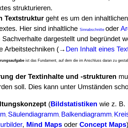
tes strukturieren.
 Textstruktur
geht es um den inhaltliche
xtes. Hier sind inhaltliche
oder
Ar
Sinnabschnitte
 Sachverhalte dargestellt und begründet w
he Arbeitstechniken (→
Den Inhalt eines Tex
erungsaufgabe
ist das Fundament, auf dem die im Anschluss daran zu gestalt
rung der Textinhalte und -strukturen
mu
erden soll. Dies kann unter Umständen sch
ltungskonzept
(
Bildstatistiken
wie z. B.
mm
Säulendiagramm
Balkendiagramm
Krei
,
,
,
urbilder
,
Mind Maps
oder
Concept Maps