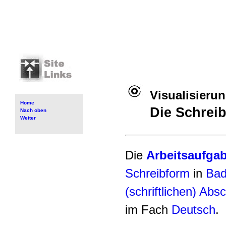
Visualisieru
Home
Die Schrei
Nach oben
Weiter
Die
Arbeitsaufgab
Schreibform
in
Bad
(schriftlichen) Ab
im Fach
Deutsch
.