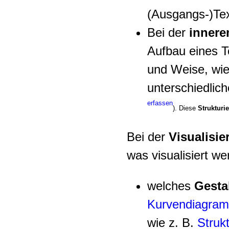
(Ausgangs-)Tex
Bei der
inneren
Aufbau eines Te
und Weise, wie
unterschiedlic
erfassen
). Diese
Strukturi
Bei der
Visualisie
was visualisiert w
welches
Gesta
Kurvendiagra
wie z. B.
Strukt