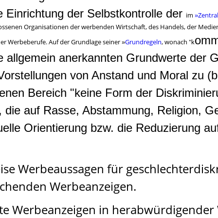
e Einrichtung der Selbstkontrolle der
im
Zentra
»
senen Organisationen der werbenden Wirtschaft, des Handels, der Medie
omme
er Werbeberufe. Auf der Grundlage seiner
Grundregeln
, wonach "
»
k
ie allgemein anerkannten Grundwerte der G
orstellungen von Anstand und Moral zu (bea
tenen Bereich "keine Form der Diskriminie
, die auf Rasse, Abstammung, Religion, Ges
elle Orientierung bzw. die Reduzierung auf
weise Werbeaussagen für geschlechterdis
rechenden Werbeanzeigen.
mte Werbeanzeigen in herabwürdigender 