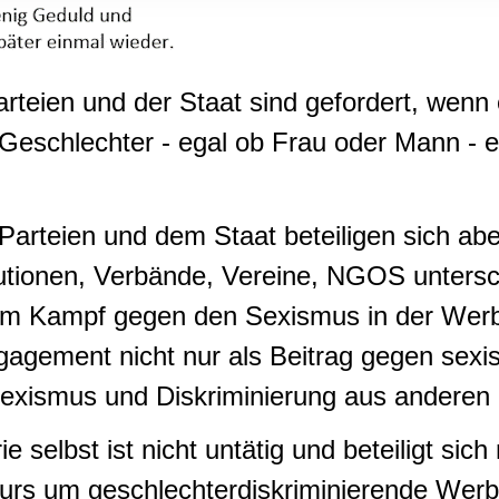
rwendung unserer Website an unsere Partner für soziale Medien
re Partner führen diese Informationen möglicherweise mit weite
ereitgestellt haben oder die sie im Rahmen Ihrer Nutzung der D
arteien und der Staat sind gefordert, wenn
 Geschlechter - egal ob Frau oder Mann - e
 Parteien und dem Staat beteiligen sich ab
itutionen, Verbände, Vereine, NGOS untersc
 am Kampf gegen den Sexismus in der Wer
ngagement nicht nur als Beitrag gegen sex
exismus und Diskriminierung aus anderen
e selbst ist nicht untätig und beteiligt si
urs um geschlechterdiskriminierende Wer