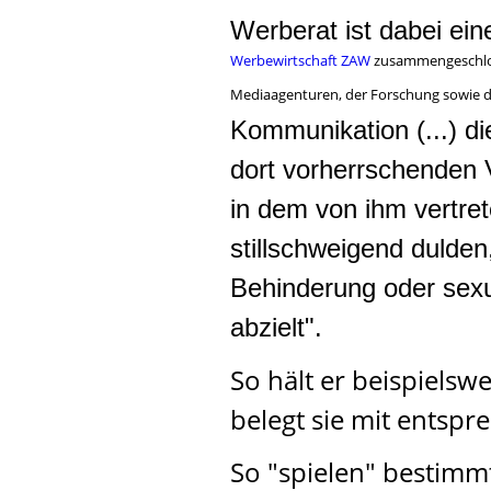
Werberat ist dabei ein
Werbewirtschaft ZAW
zusammengeschlos
Mediaagenturen, der Forschung sowie d
Kommunikation (...) d
dort vorherrschenden V
in dem von ihm vertre
stillschweigend dulden
Behinderung oder sexu
abzielt".
So hält er beispiels
belegt sie mit entsp
So "spielen" bestim