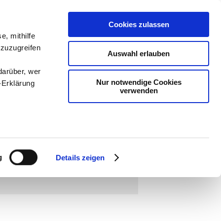
Cookies zulassen
ologie
-
e, mithilfe
 zuzugreifen
teachSam
-
Auswahl erlauben
darüber, wer
Nur notwendige Cookies
-Erklärung
verwenden
enau sein
nd Identität
▪
Scham und Schamgefühl
▪
Über
fizieren
g
SCHIEDENE ASPEKTE
▪
Historische Aspekte des
Details zeigen
e öffentlichen Rügen des Deutschen Werberats
]
Ihre
le Medien
ir