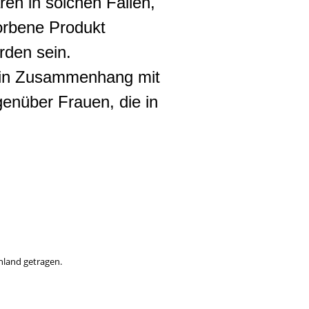
en in solchen Fällen,
worbene Produkt
rden sein.
s in Zusammenhang mit
genüber Frauen, die in
hland getragen.