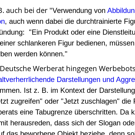
B. auch bei der "
Verwendung von
Abbildun
on
, auch wenn dabei die durchtrainierte Fig
gründung: "Ein Produkt oder eine Dienstlei
einer schlankeren Figur bedienen, müssen
ben werden können."
er Deutsche Werberat hingegen Werbebots
ltverherrlichende Darstellungen und Aggres
men. Ist z. B. im Kontext der Darstellung
zt zugreifen" oder "Jetzt zuschlagen" die
erats eine Tabugrenze überschritten. Da k
it herausreden, dass sich der Slogan oder
uf das beworbene Objekt beziehe, denn so