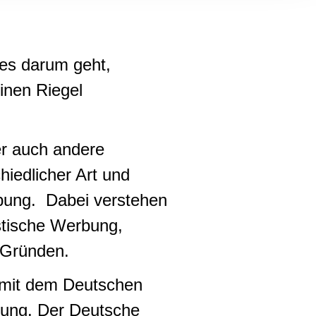
, Werbung
ren Daten
ienste
 es darum geht,
inen Riegel
er auch andere
hiedlicher Art und
bung. Dabei verstehen
istische Werbung,
 Gründen.
ch mit dem Deutschen
bung. Der Deutsche