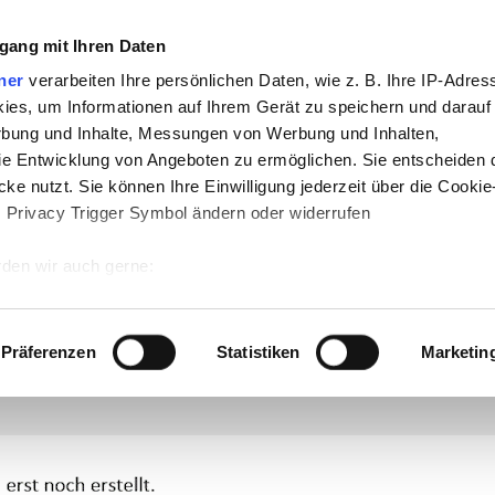
che:
gang mit Ihren Daten
h
-
Geschichte
-
Politik
-
Pädagogik
-
Psych
ner
verarbeiten Ihre persönlichen Daten, wie z. B. Ihre IP-Adress
ies, um Informationen auf Ihrem Gerät zu speichern und darauf
daktik
-
Projekte
-
So navigiert man auf 
rbung und Inhalte, Messungen von Werbung und Inhalten,
hSam
-
teachSam braucht Werbung
e Entwicklung von Angeboten zu ermöglichen. Sie entscheiden 
ke nutzt. Sie können Ihre Einwilligung jederzeit über die Cookie
s Privacy Trigger Symbol ändern oder widerrufen
en Sexismus in der Werbung
den wir auch gerne:
 Ihre geografische Lage erfassen, welche bis auf einige Meter g
ALITÄT UND SEXUALISIERUNG
▪
Überblick
●
ASPEKTE DES THEMAS
▪
Überblick
▪
Sexualität u
tives Scannen nach bestimmten Merkmalen (Fingerprinting) identi
Präferenzen
Statistiken
Marketin
ERBUNG
▪
Didaktische und methodische Aspekte
▪
Was ist eigentlich sexistische Werbung?
●
VER
her Werbung
[
●
MASSNAHMEN GEGEN DEN SEXISMUS IN DER WERBUNG
►
Überblick
◄
▪
Di
 wie Ihre persönlichen Daten verarbeitet werden, und legen Sie 
 ins Internet
...
 Einzelheiten
fest.
 Inhalte und Anzeigen zu personalisieren, Funktionen für sozia
e Zugriffe auf unsere Website zu analysieren. Außerdem geben w