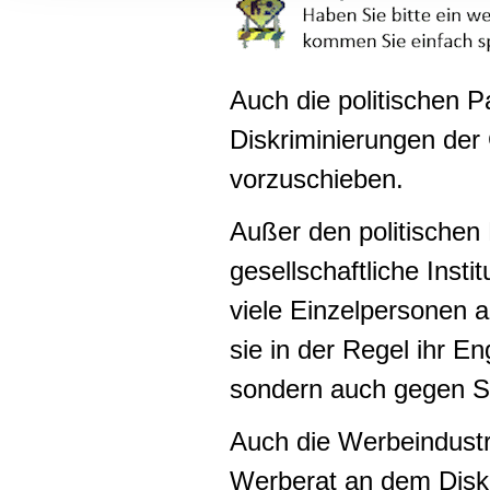
Informationen zu Ihrer Ve
und Analysen weiter. Unse
zusammen, die Sie ihnen b
gesammelt haben.
Auch die politischen P
Diskriminierungen der
vorzuschieben.
Außer den politischen
gesellschaftliche Inst
viele Einzelpersonen
sie in der Regel ihr E
sondern auch gegen S
Auch die Werbeindustri
Werberat an dem Disk