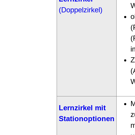
W
(Doppelzirkel)
o
(
(
i
Z
(
W
M
Lernzirkel mit
z
Stationoptionen
m