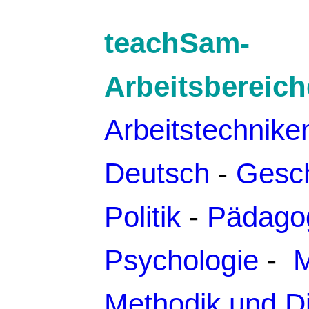
teachSam-
Arbeitsbereich
Arbeitstechnike
Deutsch
-
Gesch
Politik
-
Pädago
Psychologie
-
M
Methodik und D