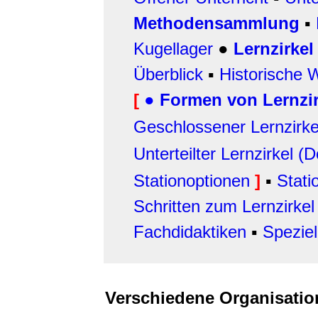
Methodensammlung
▪
Kugellager
●
Lernzirkel
Überblick
▪
Historische 
[
●
Formen von Lernzi
Geschlossener Lernzirke
Unterteilter Lernzirkel (D
Stationoptionen
]
▪
Stati
Schritten zum Lernzirkel
Fachdidaktiken
▪
Speziel
Verschiedene Organisatio