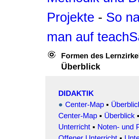
Projekte
-
So na
man auf teach
Formen des Lernzirke
Überblick
DIDAKTIK
●
Center-Map
▪
Überblic
Center-Map
▪
Überblick
Unterricht
▪
Noten- und P
Offener Unterricht
▪
Unte