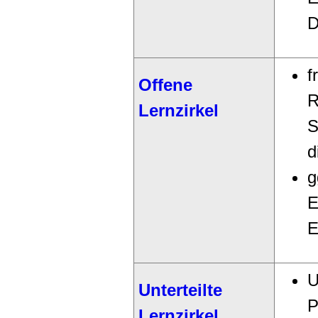
D
f
Offene
R
Lernzirkel
S
d
g
E
E
U
Unterteilte
P
Lernzirkel