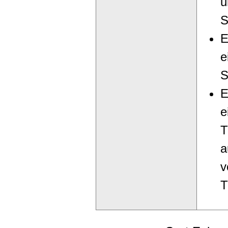
u
S
E
e
S
E
e
T
a
v
T