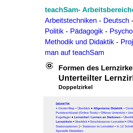
teachSam- Arbeitsbereich
Arbeitstechniken
-
Deutsch
Politik
-
Pädagogik
-
Psycho
Methodik und Didaktik
-
Pro
man auf teachSam
Formen des Lernzirke
Unterteilter Lernzir
Doppelzirkel
DIDAKTIK
●
Center-Map
▪
Überblick
●
Allgemeine Didaktik
▪
Cent
Punkteschlüssel (Online-Tools)
▪
Offener Unterricht
▪
Unt
Kugellager
●
Lernzirkel / Lernen an Stationen
▪
Überbl
Lernzirkeln
Überblick
Geschlossener Lernzirkel
Offe
▪
▪
▪
Stationoptionen
]
▪
Stationen im Lernzirkel
▪
In 12 Schrit
Spezielle Didaktiken