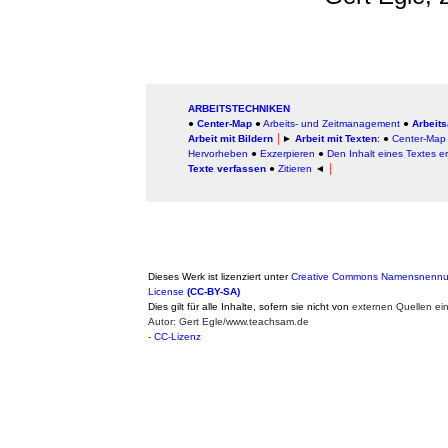
ARBEITSTECHNIKEN
●
Center-Map
●
Arbeits- und Zeitmanagement
●
Arbeits
Arbeit mit Bildern
│
►
Arbeit mit Texten
: ●
Center-Map
Hervorheben
●
Exzerpieren
●
Den Inhalt eines Textes e
Texte verfassen
●
Zitieren
◄
│
Dieses Werk ist lizenziert unter
Creative Commons Namensnennung
License
(CC-BY-SA)
Dies gilt für alle Inhalte, sofern sie nicht von
externen Quellen ei
Autor: Gert Egle/www.teachsam.de
-
CC-Lizenz