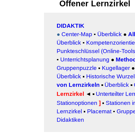
Offener
Lernzirkel
DIDAKTIK
●
Center-Map
▪
Überblick
●
Al
Überblick
▪
Kompetenzorientier
Punkteschlüssel (Online-Tools
▪
Unterrichtsplanung
●
Metho
Gruppenpuzzle
▪
Kugellager
Überblick
▪
Historische Wurze
von Lernzirkeln
Überblick
▪
▪
Lernzirkel
◄
Unterteilter Ler
▪
Stationoptionen
]
▪
Stationen i
Lernzirkel
▪
Placemat
▪
Gruppe
Didaktiken