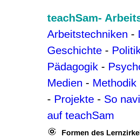
teachSam- Arbeit
Arbeitstechniken
-
Geschichte
-
Politi
Pädagogik
-
Psych
Medien
-
Methodik 
-
Projekte
-
So navi
auf teachSam
Formen des Lernzirke