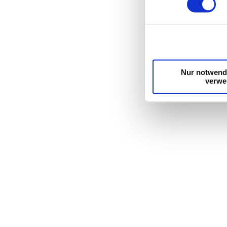
Wir verwenden Cookie
die Zugriffe auf uns
unsere Partner für s
möglicherweise mit w
Dienste gesammelt 
Nur notwend
verwe