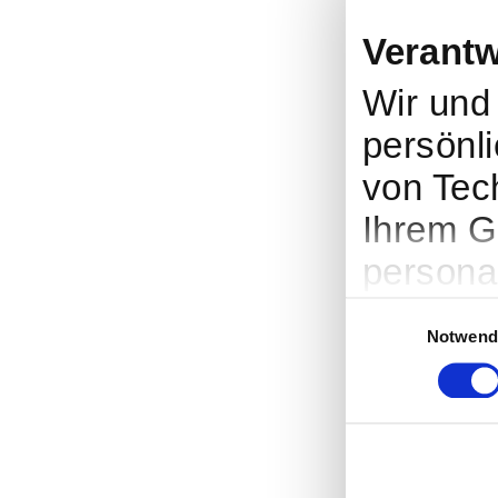
Verantw
Wir un
persönli
von Tec
Ihrem G
persona
Werbung
Einwilligungsauswah
Notwend
Entwick
entsche
nutzt. S
Cookie-