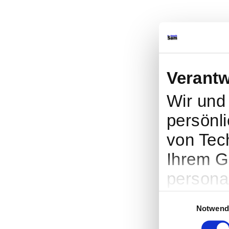
Verantw
Wir un
persönli
von Tec
Ihrem G
persona
Werbung
Einwilligungsauswah
Notwend
Entwick