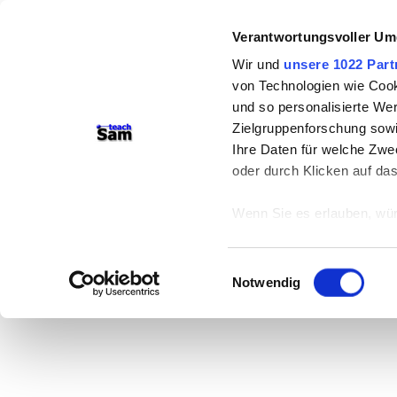
Verantwortungsvoller Um
Wir und
unsere 1022 Part
von Technologien wie Cook
und so personalisierte We
Zielgruppenforschung sowi
Ihre Daten für welche Zwec
oder durch Klicken auf da
Wenn Sie es erlauben, wür
Informationen über
können
Einwilligungsauswahl
Ihr Gerät durch ak
Notwendig
Erfahren Sie mehr darüber,
Präferenzen im
Abschnitt
Wir verwenden Cookies, um
anbieten zu können und di