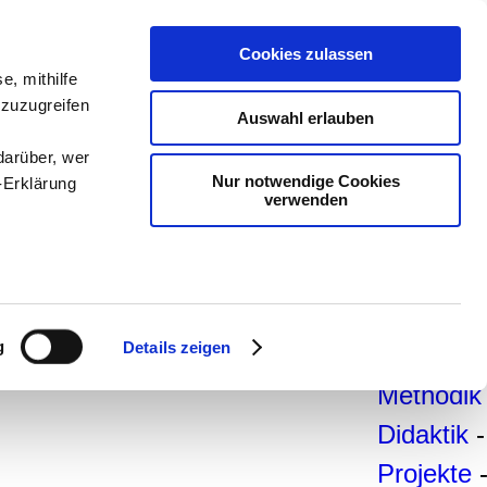
teachSa
Cookies zulassen
Arbeitsb
e, mithilfe
 zuzugreifen
Arbeitste
Auswahl erlauben
-
Deutsc
darüber, wer
Nur notwendige Cookies
-Erklärung
Geschich
verwenden
Politik
-
Pädagogi
enau sein
Psycholo
fizieren
g
Details zeigen
Medien
-
Ihre
Methodik
Didaktik
-
le Medien
Projekte
ir