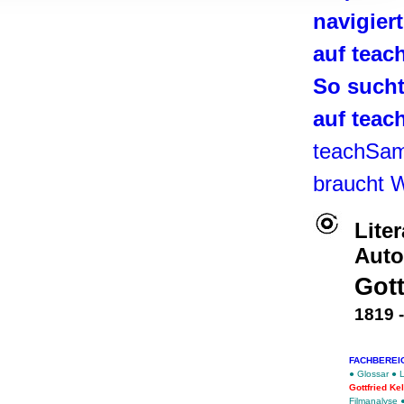
, Werbung
navigier
ren Daten
auf tea
ienste
So such
auf tea
teachSa
braucht 
Lite
Auto
Gott
1819 
FACHBEREI
●
Glossar
●
L
Gottfried Kel
Filmanalyse