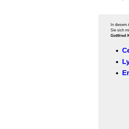
In diesem 
Sie sich m
Gottfried 
C
Ly
E