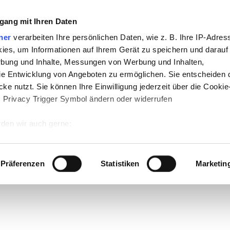
gang mit Ihren Daten
ner
verarbeiten Ihre persönlichen Daten, wie z. B. Ihre IP-Adress
ies, um Informationen auf Ihrem Gerät zu speichern und darauf
rbung und Inhalte, Messungen von Werbung und Inhalten,
e Entwicklung von Angeboten zu ermöglichen. Sie entscheiden 
ke nutzt. Sie können Ihre Einwilligung jederzeit über die Cookie
s Privacy Trigger Symbol ändern oder widerrufen
den wir auch gerne:
 Ihre geografische Lage erfassen, welche bis auf einige Meter g
tives Scannen nach bestimmten Merkmalen (Fingerprinting) identi
Präferenzen
Statistiken
Marketin
 wie Ihre persönlichen Daten verarbeitet werden, und legen Sie 
 Einzelheiten
fest.
 Inhalte und Anzeigen zu personalisieren, Funktionen für sozia
e Zugriffe auf unsere Website zu analysieren. Außerdem geben w