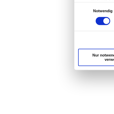
Ihr Gerät du
Einwilligungsauswahl
Erfahren Sie mehr d
Notwendig
Einzelheiten
fest.
Wir verwenden Cooki
die Zugriffe auf un
unsere Partner für 
möglicherweise mit 
Dienste gesammelt 
Nur notwen
verw