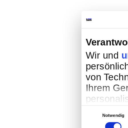
Verantwo
Wir und
u
persönlich
von Techn
Ihrem Ger
personali
Werbung u
Einwilligungsauswahl
Notwendig
Entwicklu