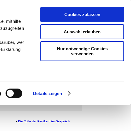
Cookies zulassen
ologie
-
e, mithilfe
 zuzugreifen
teachSam
Auswahl erlauben
darüber, wer
Nur notwendige Cookies
-Erklärung
verwenden
enau sein
●
WORTGRAMMATIK
▪
Veränderliche
Wortarten
●
fizieren
g
de Partikeln
◄
]
▪
Bausteine
▪
Satzgrammatik
▪
Details zeigen
Rhetorik
▪
Operatoren im Fach Deutsch
Ihre
le Medien
▪
Die Rolle der Partikeln im Gespräch
ir