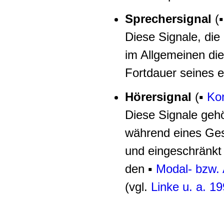
Sprechersignal
(
Diese Signale, di
im Allgemeinen die 
Fortdauer seines 
Hörersignal
(
▪
Kon
Diese Signale ge
während eines Ges
und eingeschränkt 
den
▪
Modal- bzw. 
(vgl.
Linke u. a. 1