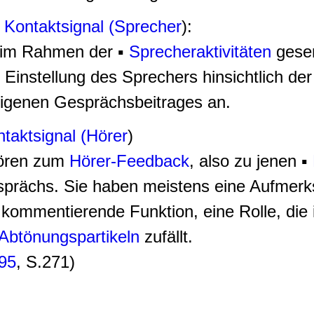
▪
Kontaktsignal (Sprecher
):
e im Rahmen der
▪
Sprecheraktivitäten
gesen
Einstellung des Sprechers hinsichtlich der 
eigenen Gesprächsbeitrages an.
taktsignal (Hörer
)
hören zum
Hörer-Feedback
, also zu jenen
▪
prächs. Sie haben meistens eine Aufmer
kommentierende Funktion, eine Rolle, die 
Abtönungspartikeln
zufällt.
995
, S.271)