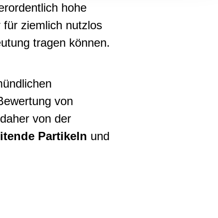
, Werbung
rordentlich hohe
ren Daten
für ziemlich nutzlos
ienste
deutung tragen können.
mündlichen
Bewertung von
 daher von der
itende Partikeln
und