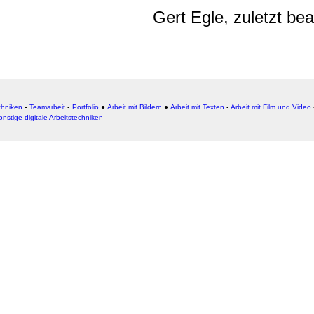
Gert Egle, zuletzt be
chniken
▪
Teamarbeit
▪
Portfolio
●
Arbeit mit Bildern
●
Arbeit
mit Texten
▪
Arbeit mit Film und Video
onstige digitale Arbeitstechniken