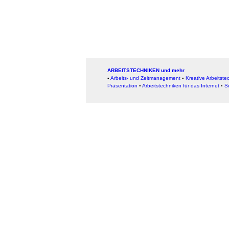
ARBEITSTECHNIKEN und mehr
▪
Arbeits- und Zeitmanagement
▪
Kreative Arbeitste
Präsentation
▪
Arbeitstechniken für das Internet
▪
S