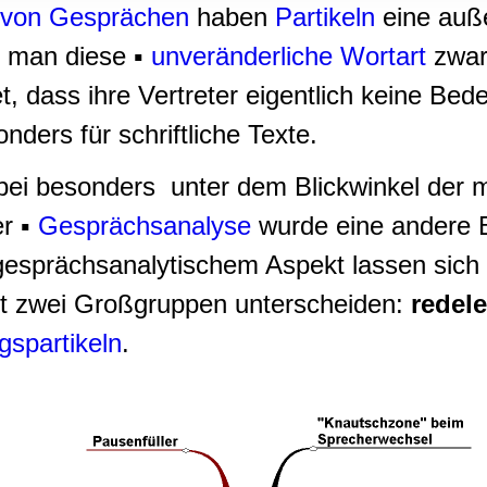
rwendung unserer Website an unsere Partner für soziale Medien
 von Gesprächen
haben
Partikeln
eine auße
re Partner führen diese Informationen möglicherweise mit weite
t man diese ▪
unveränderliche Wortart
zwar 
ereitgestellt haben oder die sie im Rahmen Ihrer Nutzung der D
, dass ihre Vertreter eigentlich keine Be
onders für schriftliche Texte.
abei besonders unter dem Blickwinkel der 
r ▪
Gesprächsanalyse
wurde eine andere 
 gesprächsanalytischem Aspekt lassen sich
et zwei Großgruppen unterscheiden:
redele
gspartikeln
.