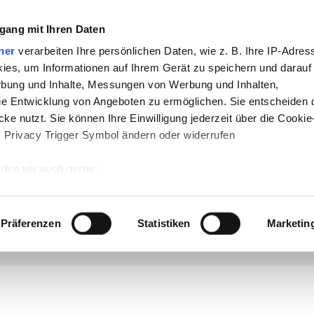
che:
gang mit Ihren Daten
h
-
Geschichte
-
Politik
-
Pädagogik
-
Psych
ner
verarbeiten Ihre persönlichen Daten, wie z. B. Ihre IP-Adress
ies, um Informationen auf Ihrem Gerät zu speichern und darauf
daktik
-
Projekte
-
So navigiert man auf 
rbung und Inhalte, Messungen von Werbung und Inhalten,
chSam
-
teachSam braucht Werbung
e Entwicklung von Angeboten zu ermöglichen. Sie entscheiden 
ke nutzt. Sie können Ihre Einwilligung jederzeit über die Cookie
s Privacy Trigger Symbol ändern oder widerrufen
ikeln
den wir auch gerne:
 Ihre geografische Lage erfassen, welche bis auf einige Meter g
icht
▪
Literatur
●
Linguistik (Sprachwissenschaft)
▪
Rechtschreibung
●
GRAMMATIK / SYNTAX
tives Scannen nach bestimmten Merkmalen (Fingerprinting) identi
Präferenzen
Statistiken
Marketin
erkmale
▪
Konjunktionen
▪
Adverb
[
●
PARTIKELN
▪
Merkmale
▪
Abtönungspartikeln
►
Redeleiten
en
▪
Semantik
▪
Pragmatik
▪
Soziolinguistik
▪
Textlinguistik
▪
Gesprächsanalyse
▪
Schreibformen
●
 wie Ihre persönlichen Daten verarbeitet werden, und legen Sie 
 Einzelheiten
fest.
 Inhalte und Anzeigen zu personalisieren, Funktionen für sozia
e Zugriffe auf unsere Website zu analysieren. Außerdem geben w