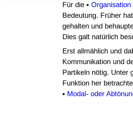
Informationen zu Ihrer Ve
Für die ▪
Organisation
und Analysen weiter. Unse
Bedeutung. Früher ha
zusammen, die Sie ihnen b
gesammelt haben.
gehalten und behauptet
Dies galt natürlich bes
Erst allmählich und d
Kommunikation und de
Partikeln nötig. Unter
Funktion her betracht
▪
Modal- oder Abtönun