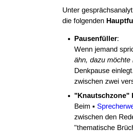
Unter gesprächsanalyti
die folgenden
Hauptfu
Pausenfüller
:
Wenn jemand sprich
ähn, dazu möchte i
Denkpause einlegt
zwischen zwei ver
"Knautschzone" 
Beim
▪
Sprecherwe
zwischen den Rede
"thematische Brüc