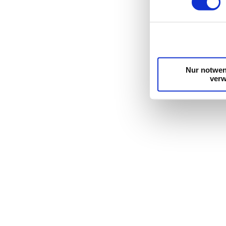
Wir verwenden Cook
die Zugriffe auf u
unsere Partner für
möglicherweise mit
Dienste gesammelt
Nur notwen
ver