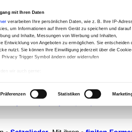
gang mit Ihren Daten
che:
ner
verarbeiten Ihre persönlichen Daten, wie z. B. Ihre IP-Adress
h
-
Geschichte
-
Politik
-
Pädagogik
-
Psych
ies, um Informationen auf Ihrem Gerät zu speichern und darauf
daktik
-
Projekte
-
So navigiert man auf 
rbung und Inhalte, Messungen von Werbung und Inhalten,
e Entwicklung von Angeboten zu ermöglichen. Sie entscheiden 
chSam
-
teachSam braucht Werbung
ke nutzt. Sie können Ihre Einwilligung jederzeit über die Cookie
s Privacy Trigger Symbol ändern oder widerrufen
den wir auch gerne:
 Ihre geografische Lage erfassen, welche bis auf einige Meter g
tives Scannen nach bestimmten Merkmalen (Fingerprinting) identi
icht
▪
Literatur
●
LINGUISTIK (SPRACHWISSENSCHAFT)
▪
Rechtschreibung
●
GRAMMATIK / S
Präferenzen
Statistiken
Marketin
●
VERB
▪
Überblick
▪
Klassifikationen des Verbs
▪
Stammformen
▪
Finite Verbformen (Konjugations
 wie Ihre persönlichen Daten verarbeitet werden, und legen Sie 
ve und intransitive Verben
▪
Reflexive und unechte reflexive Verben
]
▪
Bausteine
▪
Unveränderlic
mantik
▪
Pragmatik
▪
Soziolinguistik
▪
Textlinguistik
▪
Gesprächsanalyse
▪
Schreibformen
●
Rhetori
 Einzelheiten
fest.
 Inhalte und Anzeigen zu personalisieren, Funktionen für sozia
e Zugriffe auf unsere Website zu analysieren. Außerdem geben w