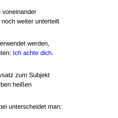
n voneinander
och weiter unterteilt
 verwendet werden,
hten:
Ich achte dich
.
ivsatz zum Subjekt
rben heißen
bei unterscheidet man: