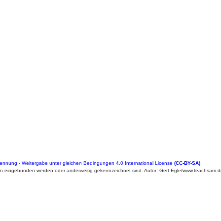
nung - Weitergabe unter gleichen Bedingungen 4.0 International License
(CC-BY-SA)
en eingebunden werden oder anderweitig gekennzeichnet sind. Autor: Gert Egle/www.teachsam.