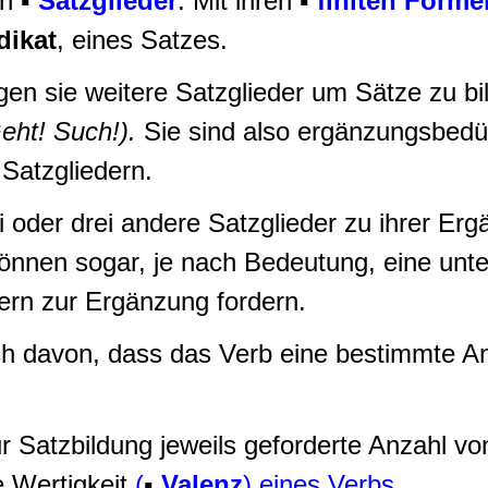
en ▪
Satzglieder
. Mit ihren ▪
finiten Forme
rwendung unserer Website an unsere Partner für soziale Medien
dikat
, eines Satzes.
re Partner führen diese Informationen möglicherweise mit weite
ereitgestellt haben oder die sie im Rahmen Ihrer Nutzung der D
gen sie weitere Satzglieder um Sätze zu b
eht! Such!).
Sie sind also ergänzungsbedür
Satzgliedern.
i oder drei andere Satzglieder zu ihrer E
nen sogar, je nach Bedeutung, eine unte
ern zur Ergänzung fordern.
h davon, dass das Verb eine bestimmte A
.
 Satzbildung jeweils geforderte Anzahl vo
e Wertigkeit
(
▪
Valenz
) eines Verbs
.