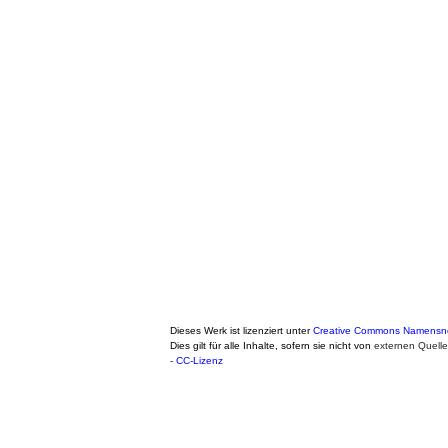
Dieses Werk ist lizenziert unter
Creative Commons Namensnen
Dies gilt für alle Inhalte, sofern sie nicht von
externen Quell
-
CC-Lizenz