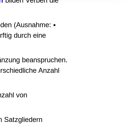
n
bilden Verben die
, Werbung
ren Daten
ienste
ilden (Ausnahme: ▪
ftig durch eine
rgänzung beanspruchen.
rschiedliche Anzahl
nzahl von
n Satzgliedern