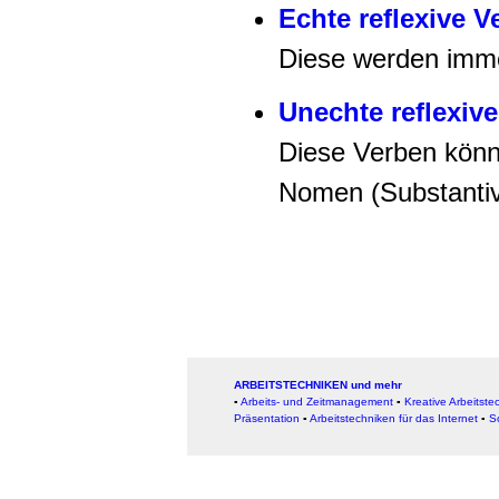
Echte reflexive V
Diese werden imme
Unechte reflexiv
Diese Verben könn
Nomen (Substantiv
ARBEITSTECHNIKEN und mehr
▪
Arbeits- und Zeitmanagement
▪
Kreative Arbeitste
Präsentation
▪
Arbeitstechniken für das Internet
▪
S