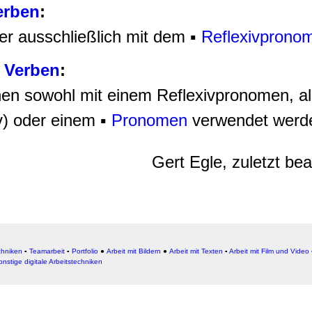
erben
:
r ausschließlich mit dem ▪
Reflexivprono
e Verben
:
en sowohl mit einem Reflexivpronomen, al
) oder einem ▪
Pronomen
verwendet werd
Gert Egle, zuletzt be
chniken
▪
Teamarbeit
▪
Portfolio
●
Arbeit mit Bildern
●
Arbeit
mit Texten
▪
Arbeit mit Film und Video
onstige digitale Arbeitstechniken