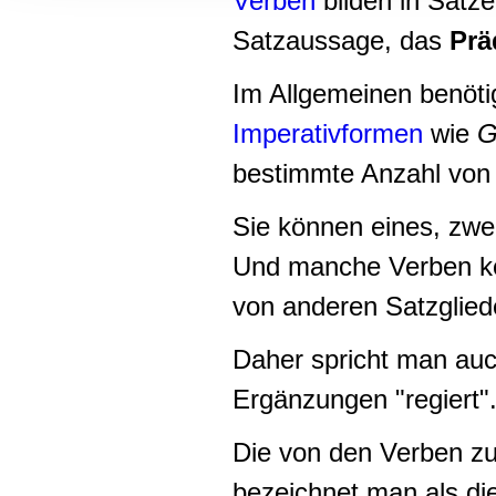
Verben
bilden in Sätz
Informationen zu Ihrer Ve
Satzaussage, das
Prä
und Analysen weiter. Unse
zusammen, die Sie ihnen b
Im Allgemeinen benöti
gesammelt haben.
Imperativformen
wie
G
bestimmte Anzahl von 
Sie können eines, zwe
Und manche Verben kön
von anderen Satzglied
Daher spricht man auc
Ergänzungen "regiert"
Die von den Verben zur
bezeichnet man als di