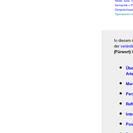
Rede- bzw. T
Semantik
▪
P
Gesprächsan
Operatoren 
In diesem 
der
verände
(Fürwort)
b
Übe
Art
Mer
Per
Ref
Int
Pos