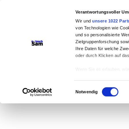
Verantwortungsvoller Um
Wir und
unsere 1022 Part
von Technologien wie Cook
und so personalisierte We
Zielgruppenforschung sowi
Ihre Daten für welche Zwec
oder durch Klicken auf da
Wenn Sie es erlauben, wür
Informationen über
können
Einwilligungsauswahl
Ihr Gerät durch ak
Notwendig
Erfahren Sie mehr darüber,
Präferenzen im
Abschnitt
Wir verwenden Cookies, um
anbieten zu können und di