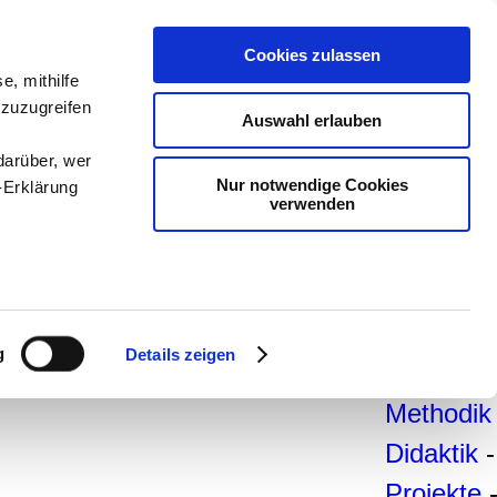
teachSa
Cookies zulassen
e, mithilfe
Arbeitsb
 zuzugreifen
Auswahl erlauben
Arbeitste
darüber, wer
-
Deutsc
Nur notwendige Cookies
-Erklärung
verwenden
Geschich
Politik
-
Pädagogi
enau sein
Psycholo
fizieren
g
Details zeigen
Medien
-
Ihre
Methodik
Didaktik
-
le Medien
ir
Projekte