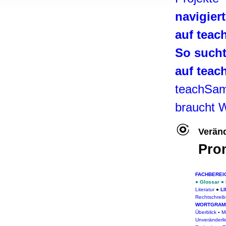
, Werbung
navigier
ren Daten
ienste
auf tea
So such
auf tea
teachSa
braucht 
Veränd
Pro
FACHBEREI
●
Glossar
●
Literatur
●
L
Rechtschrei
WORTGRAM
Überblick
▪
M
Unveränderli