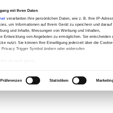
gang mit Ihren Daten
ner
verarbeiten Ihre persönlichen Daten, wie z. B. Ihre IP-Adress
ies, um Informationen auf Ihrem Gerät zu speichern und darauf
rbung und Inhalte, Messungen von Werbung und Inhalten,
e Entwicklung von Angeboten zu ermöglichen. Sie entscheiden 
ke nutzt. Sie können Ihre Einwilligung jederzeit über die Cookie
s Privacy Trigger Symbol ändern oder widerrufen
den wir auch gerne:
 Ihre geografische Lage erfassen, welche bis auf einige Meter g
tives Scannen nach bestimmten Merkmalen (Fingerprinting) identi
Präferenzen
Statistiken
Marketin
 wie Ihre persönlichen Daten verarbeitet werden, und legen Sie 
 Einzelheiten
fest.
 Inhalte und Anzeigen zu personalisieren, Funktionen für sozia
e Zugriffe auf unsere Website zu analysieren. Außerdem geben w