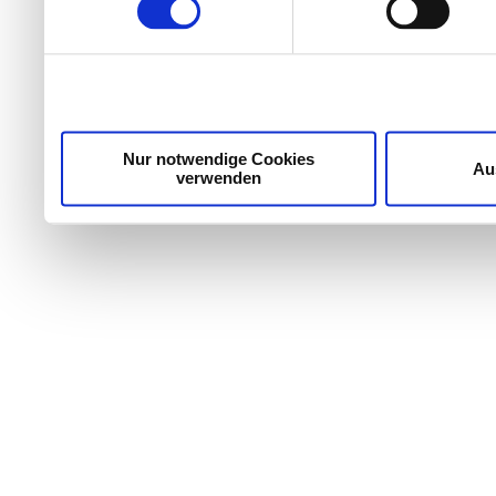
Wir verwenden Cookies, um Inhalte und Anzeigen zu per
die Zugriffe auf unsere Website zu analysieren. Außer
unsere Partner für soziale Medien, Werbung und Analyse
möglicherweise mit weiteren Daten zusammen, die Sie ih
Dienste gesammelt haben.
Nur notwendige Cookies
Au
verwenden