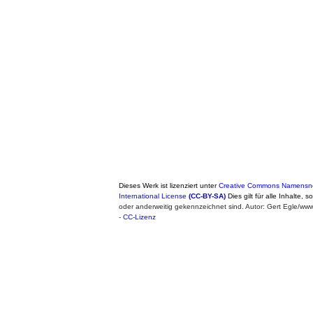
Dieses Werk ist lizenziert unter
Creative Commons Namensne
International License
(CC-BY-SA)
Dies gilt für alle Inhalte, 
oder anderweitig gekennzeichnet sind. Autor: Gert Egle/w
-
CC-Lizenz