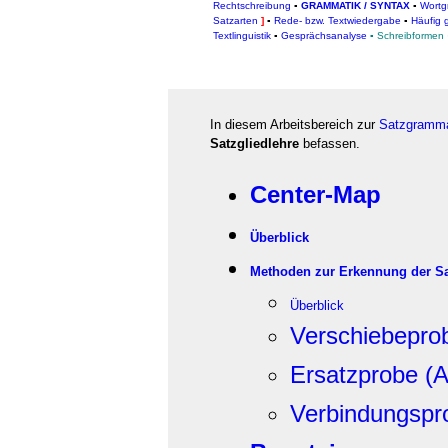
Rechtschreibung
▪
GRAMMATIK / SYNTAX
▪
Wortg
Satzarten
]
▪
Rede- bzw. Textwiedergabe
▪
Häufig 
Textlinguistik
▪
Gesprächsanalyse
▪
Schreibformen
In diesem Arbeitsbereich zur
Satzgramma
Satzgliedlehre
befassen.
Center-Map
Überblick
Methoden zur Erkennung der Sa
Überblick
Verschiebepro
Ersatzprobe (
Verbindungspr