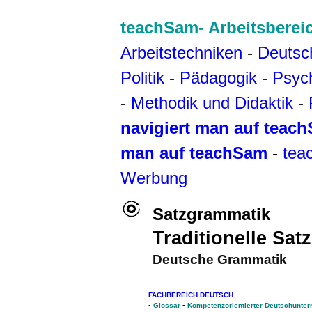
teachSam- Arbeitsberei
Arbeitstechniken
-
Deutsc
Politik
-
Pädagogik
-
Psyc
-
Methodik und Didaktik
-
navigiert man auf teac
man auf teachSam
-
tea
Werbung
Satzgrammatik
Traditionelle Sat
Deutsche Grammatik
FACHBEREICH DEUTSCH
▪
Glossar
▪
Kompetenzorientierter Deutschunterr